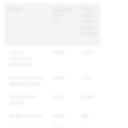
Powód
Zgłoszenia
Treści,
Unikalne
treści i
wobec
konta,
kont
których
wobec
podjęto
których
działania
podjęto
działania
Treści o
51,380
15,835
12,209
charakterze
seksualnym
Wykorzystywanie
14,453
1,358
1,256
seksualne dzieci
Napastowanie i
81,617
27,364
22,016
nękanie
Groźby i przemoc
13,292
493
449