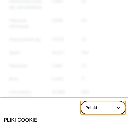
Samookaleczanie
5,685
35
34
się i samobójstwo
Fałszywe
5,966
24
24
informacje
Podszywanie się
17,679
73
72
Spam
54,127
784
697
Narkotyki
1,999
73
68
Broń
3,463
11
5
Inne towary
10,466
364
352
regulowane
Polski
Mowa nienawiści
6,738
361
333
PLIKI COOKIE
Terroryzm i
3,182
3
3