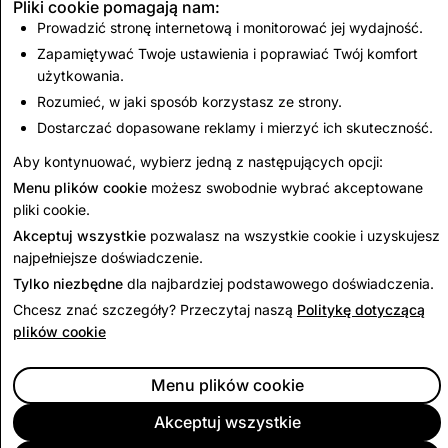
Pliki cookie pomagają nam:
brutalny
Prowadzić stronę internetową i monitorować jej wydajność.
ekstremizm
Zapamiętywać Twoje ustawienia i poprawiać Twój komfort
użytkowania.
CSEA: Łączna liczba wyłączonych kont
Rozumieć, w jaki sposób korzystasz ze strony.
Dostarczać dopasowane reklamy i mierzyć ich skuteczność.
4,839
Aby kontynuować, wybierz jedną z następujących opcji:
Menu plików cookie
możesz swobodnie wybrać akceptowane
Powrót do raportów przejrzystości z Indii
pliki cookie.
Akceptuj wszystkie
pozwalasz na wszystkie cookie i uzyskujesz
najpełniejsze doświadczenie.
Tylko niezbędne
dla najbardziej podstawowego doświadczenia.
Chcesz znać szczegóły? Przeczytaj naszą
Politykę dotyczącą
plików cookie
Menu plików cookie
Akceptuj wszystkie