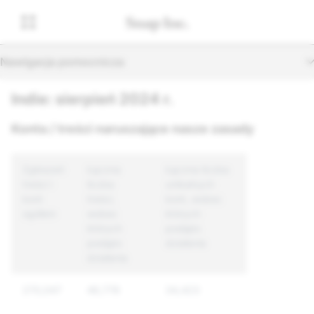
Nawigacja pomocnicza
Indie: sierpień 2024 r.
Konta / treści naruszające nasze zasady
Zgłoszeń
Łączna
Łączna liczba
treści i
liczba
unikalnych
kont
treści,
kont, wobec
ogółem
wobec
których
których
podjęto
podjęto
działania
działania
270,047
46,778
34,423