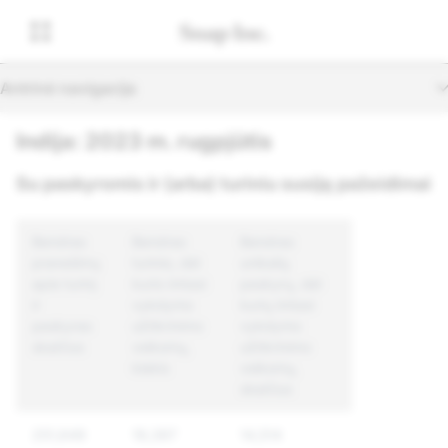
Antrinė navigacija
Indija: 2023 m. rugpjūtis
Su paskyromis ir (arba) turiniu susiję pažeidimai
Bendras
Bendras
Bendras
pranešimų
turinio, dėl
unikalių
apie turinį
kurio imtasi
paskyrų, dėl
ir
vykdymo
kurių imtasi
paskyras
užtikrinimo
vykdymo
skaičius
veiksmų,
užtikrinimo
kiekis
veiksmų,
skaičius
251,649
19,397
14,514