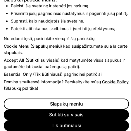
Paleisti šią svetainę ir stebėti jos našumą.
SVISPPV: bendras
Terorizmas: bendras
ištrintų paskyrų
Prisiminti jūsų pagrindinius nustatymus ir pagerinti jūsų patirtį.
ištrintų paskyrų
skaičius
skaičius
Suprasti, kaip naudojatės šia svetaine.
Pateikti atitinkamus skelbimus ir įvertinti jų efektyvumą.
653
0
Norėdami tęsti, pasirinkite vieną iš šių parinkčių:
Cookie Menu (Slapukų meniu)
kad susipažintumėte su a la carte
Eiti atgal į Indijos skaidrumo ataskaitas
slapukais.
Accept All (Sutikti su visais)
kad matytumėte visus slapukus ir
gautumėte labiausiai pažengusią patirtį.
Essential Only (Tik Būtiniausi)
pagrindinei patirčiai.
Domina smulkesnė informacija? Perskaitykite mūsų
Cookie Policy
(Slapukų politika)
Slapukų meniu
Sutikti su visais
Tik būtiniausi