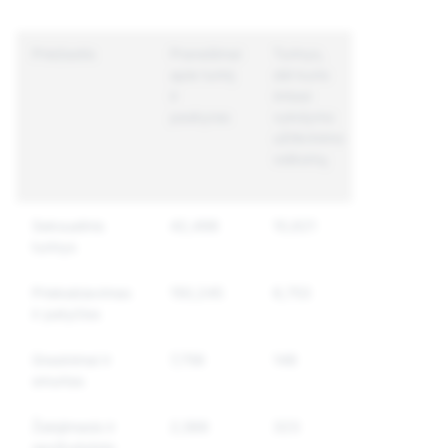
Priežastis
Pranešimai
Turinys,
Unikalios
apie turinį
dėl kurio
paskyros,
ir
imtasi
dėl kurių
paskyras
vykdymo
imtasi
užtikrinimo
vykdymo
veiksmų
užtikrinimo
veiksmų
Seksualinis
42,498
10,621
7,754
turinys
Priekabiavimas
150,245
6,753
5,717
ir patyčios
Grasinimai ir
7,756
148
144
smurtas
Žalojimasis ir
2,566
323
321
savižudybės