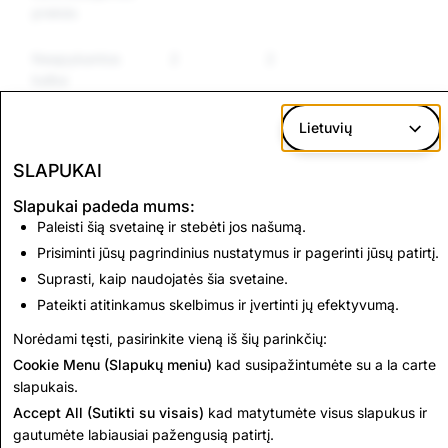
prekės
Neapykantos
2
2
kalba
Terorizmas ir
0
0
Lietuvių
smurtinis
ekstremizmas
SLAPUKAI
Slapukai padeda mums:
Paleisti šią svetainę ir stebėti jos našumą.
CSEA: Iš viso išjungtų paskyrų
Prisiminti jūsų pagrindinius nustatymus ir pagerinti jūsų patirtį.
Suprasti, kaip naudojatės šia svetaine.
4,975
Pateikti atitinkamus skelbimus ir įvertinti jų efektyvumą.
Norėdami tęsti, pasirinkite vieną iš šių parinkčių:
Eiti atgal į Indijos skaidrumo ataskaitas
Cookie Menu (Slapukų meniu)
kad susipažintumėte su a la carte
slapukais.
Accept All (Sutikti su visais)
kad matytumėte visus slapukus ir
gautumėte labiausiai pažengusią patirtį.