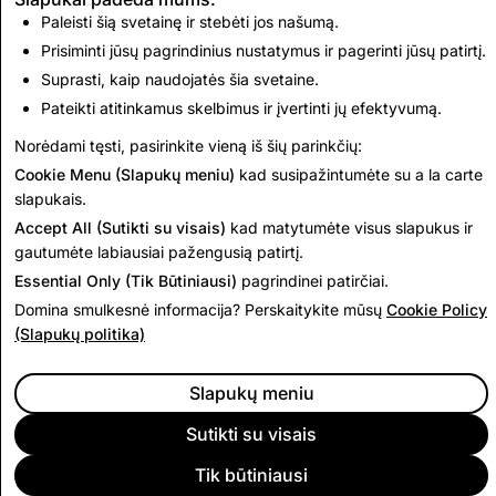
Paleisti šią svetainę ir stebėti jos našumą.
SVISPPV: bendras
Terorizmas: bendras
ištrintų paskyrų
Prisiminti jūsų pagrindinius nustatymus ir pagerinti jūsų patirtį.
ištrintų paskyrų
skaičius
skaičius
Suprasti, kaip naudojatės šia svetaine.
Pateikti atitinkamus skelbimus ir įvertinti jų efektyvumą.
3,338
0
Norėdami tęsti, pasirinkite vieną iš šių parinkčių:
Cookie Menu (Slapukų meniu)
kad susipažintumėte su a la carte
Eiti atgal į Indijos skaidrumo ataskaitas
slapukais.
Accept All (Sutikti su visais)
kad matytumėte visus slapukus ir
gautumėte labiausiai pažengusią patirtį.
Essential Only (Tik Būtiniausi)
pagrindinei patirčiai.
Domina smulkesnė informacija? Perskaitykite mūsų
Cookie Policy
(Slapukų politika)
Slapukų meniu
Sutikti su visais
Tik būtiniausi