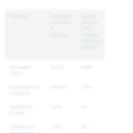
Priežastis
Pranešimai
Turinys,
Unikalios
apie turinį
dėl kurio
paskyros,
ir
imtasi
dėl kurių
paskyras
vykdymo
imtasi
užtikrinimo
vykdymo
veiksmų
užtikrinimo
veiksmų
Seksualinis
40,318
9,806
7,394
turinys
Priekabiavimas
142,942
4,180
3,507
ir patyčios
Grasinimai ir
7,306
142
127
smurtas
Žalojimasis ir
2,390
383
372
savižudybės