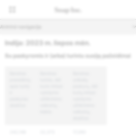
Antrinė navigacija
Indija: 2023 m. liepos mėn.
Su paskyromis ir (arba) turiniu susiję pažeidimai
Bendras
Bendras
Bendras
pranešimų
turinio, dėl
unikalių
apie turinį
kurio imtasi
paskyrų, dėl
ir
vykdymo
kurių imtasi
paskyras
užtikrinimo
vykdymo
skaičius
veiksmų,
užtikrinimo
kiekis
veiksmų,
skaičius
242,146
22,373
17,260