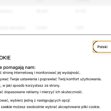
rakterze
48,362
15,705
anie seksualne
12,932
1,910
e i nękanie
68,810
17,602
Polski
zemoc
12,461
243
OKIE
kie pomagają nam:
nie się i
5,629
22
o
 stronę internetową i monitorować jej wydajność.
ywać Twoje ustawienia i poprawiać Twój komfort użytkowania.
ormacje
5,046
25
 w jaki sposób korzystasz ze strony.
ać dopasowane reklamy i mierzyć ich skuteczność.
 się
15,506
75
wać, wybierz jedną z następujących opcji:
 cookie
możesz swobodnie wybrać akceptowane pliki cookie.
47,293
836