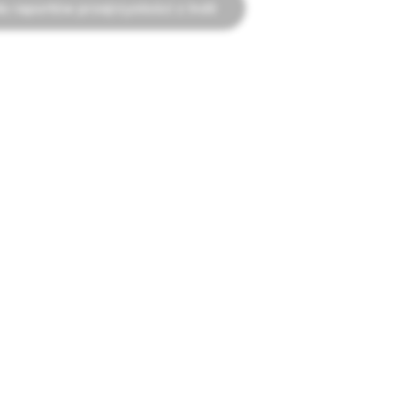
o raportów przejrzystości z Indii
REKLAMA
chata
Reklamy na Snapchacie
acles
Zasady dotyczące reklam
połeczności
Biblioteka reklam politycznych
Wytyczne dotyczące marki
Zasady promocji