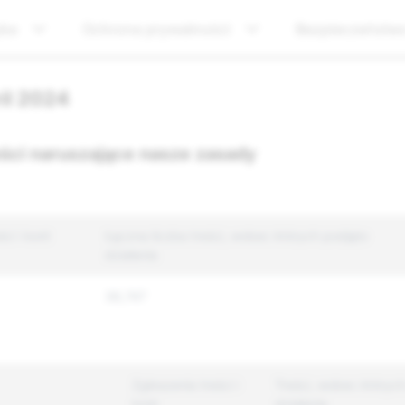
yka
Ochrona prywatności
Bezpieczeństw
ril 2024
eści naruszające nasze zasady
ci i kont
Łączna liczba treści, wobec których podjęto
działania
36,747
Zgłoszenia treści i
Treści, wobec któryc
kont
działania