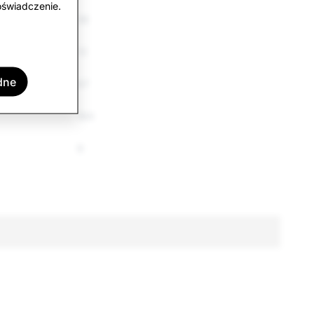
oświadczenie.
56
12
dne
67
164
9