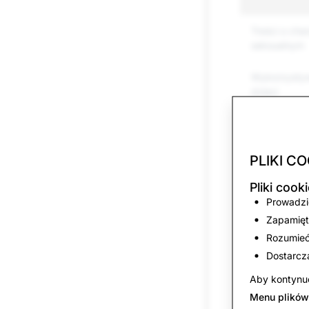
Treści o cha
seksualnym
Wykorzystyw
dzieci
Napastowani
Groźby i pr
PLIKI CO
Pliki coo
Samookalecza
samobójstw
Prowadzić
Zapamięt
Fałszywe inf
Rozumieć,
Dostarcz
Podszywanie
Aby kontynuo
Menu plików
Spam