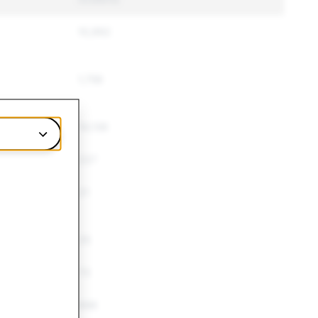
10,992
1,756
14,138
227
21
25
73
698