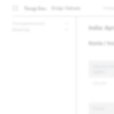
Snap Values
Polit
Transparentność
India: Ap
Materiały
Konta / tr
Zgłoszeń treś
ogółem
239,457
Powód