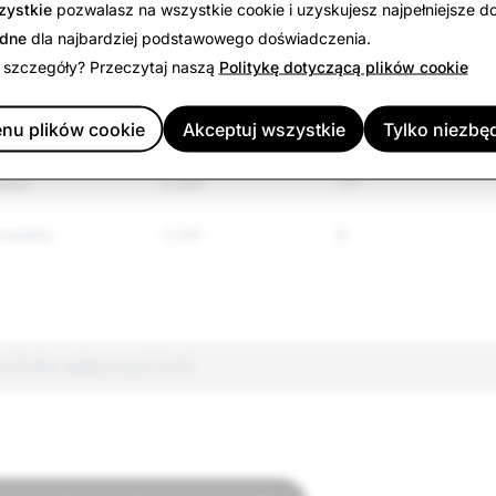
zystkie
pozwalasz na wszystkie cookie i uzyskujesz najpełniejsze d
2,796
62
ędne
dla najbardziej podstawowego doświadczenia.
 szczegóły? Przeczytaj naszą
Politykę dotyczącą plików cookie
2,706
13
nu plików cookie
Akceptuj wszystkie
Tylko niezbę
 regulowane
8,195
68
iści
6,380
177
brutalny
3,341
9
a liczba wyłączonych kont