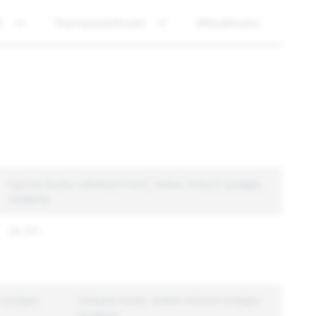
o
Transparentność
Aktualności
Łączna liczba unikalnych kont, wobec których podjęto
działania
25,721
h podjęto
Unikalne konta, wobec których podjęto
działania