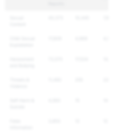
Reports
Sexual
40,373
10,445
7,801
Content
Child Sexual
17,809
4,969
4,522
Exploitation
Harassment
73,570
17,534
14,622
and Bullying
Threats &
11,450
255
221
Violence
Self-Harm &
4,593
15
14
Suicide
False
3,853
12
12
Information