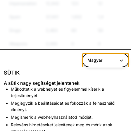
Impersonation
12,942
123
121
Spam
37,401
1,652
1,476
Drugs
2,463
60
59
Weapons
2,065
0
0
Other
5,734
68
62
Magyar
Regulated
Goods
SÜTIK
A sütik nagy segítséget jelentenek
Hate Speech
5,852
181
171
Működtetik a webhelyet és figyelemmel kísérik a
teljesítményét.
Terrorism
2,552
2
2
Megjegyzik a beállításaidat és fokozzák a felhasználói
élményt.
CSEA: Total Accounts Disabled
Megismerik a webhelyhasználatod módját.
Releváns hirdetéseket jelenítenek meg és mérik azok
2,976