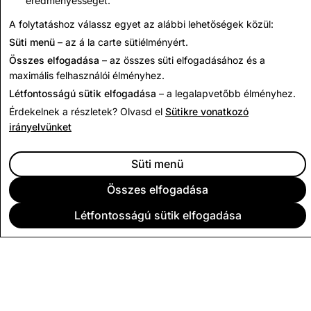
eredményességét.
A folytatáshoz válassz egyet az alábbi lehetőségek közül:
Vissza India átláthatósági jelentéseihez
Süti menü
– az á la carte sütiélményért.
Összes elfogadása
– az összes süti elfogadásához és a
maximális felhasználói élményhez.
Létfontosságú sütik elfogadása
– a legalapvetőbb élményhez.
Érdekelnek a részletek? Olvasd el
Sütikre vonatkozó
irányelvünket
Süti menü
Összes elfogadása
Létfontosságú sütik elfogadása
VÁLLALAT
KÖZÖSSÉG
HIRDETÉS
JOGI