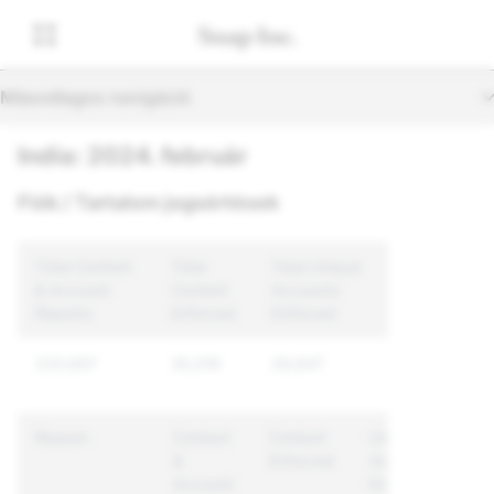
Másodlagos navigáció
India: 2024. február
Fiók / Tartalom jogsértések
Total Content
Total
Total Unique
& Account
Content
Accounts
Reports
Enforced
Enforced
220,657
35,316
26,647
Reason
Content
Content
Unique
&
Enforced
Accounts
Account
Enforced