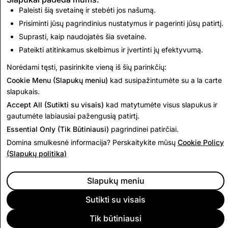
Paleisti šią svetainę ir stebėti jos našumą.
CSAM: Ištrintų
Terorizmas: bendras
paskyrų bendras
Prisiminti jūsų pagrindinius nustatymus ir pagerinti jūsų patirtį.
ištrintų paskyrų
skaičius
skaičius
Suprasti, kaip naudojatės šia svetaine.
Pateikti atitinkamus skelbimus ir įvertinti jų efektyvumą.
1,953
0
Norėdami tęsti, pasirinkite vieną iš šių parinkčių:
Cookie Menu (Slapukų meniu)
kad susipažintumėte su a la carte
Eiti atgal į Indijos skaidrumo ataskaitas
slapukais.
Accept All (Sutikti su visais)
kad matytumėte visus slapukus ir
gautumėte labiausiai pažengusią patirtį.
Essential Only (Tik Būtiniausi)
pagrindinei patirčiai.
Domina smulkesnė informacija? Perskaitykite mūsų
Cookie Policy
(Slapukų politika)
Slapukų meniu
Sutikti su visais
Tik būtiniausi