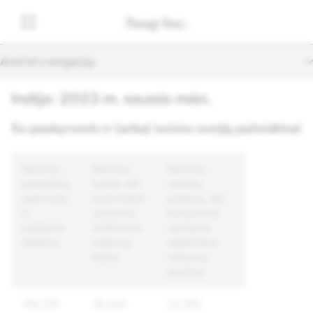
Antrinė navigacija
Indija: 2023 m. sausio mėn.
Su paskyromis ir (arba) turiniu susiję pažeidimai
Bendras
Bendras
Bendras
pranešimų
turinio, dėl
unikalių
apie turinį
kurio imtasi
paskyrų, dėl
ir
vykdymo
kurių imtasi
paskyras
užtikrinimo
vykdymo
skaičius
veiksmų,
užtikrinimo
kiekis
veiksmų,
skaičius
186,255
28,434
22,485