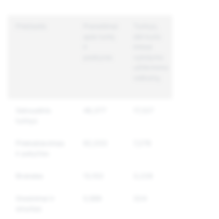
Priežastis
Pranešimai
Turinys,
Unikalios
apie turinį
dėl kurio
paskyros,
ir
imtasi
dėl kurių
paskyras
vykdymo
imtasi
užtikrinimo
vykdymo
veiksmų
užtikrinimo
veiksmų
Seksualinis
48,377
17,327
12,433
turinys
Priekabiavimas
92,033
7,276
6,786
ir patyčios
Brukalas
13,102
3,226
2,691
Grasinimai ir
5,588
324
316
smurtas