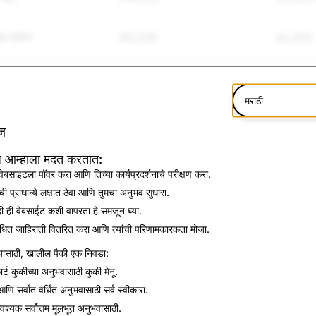
गिक शोषण
95,229
42,470
 आणि दमदाटी
364,529
156,041
मराठी
णि हिंसा
87,509
11,459
ज
 आम्हाला मदत करतात:
हानी आणि आत्महत्या
11,990
854
वेबसाइटला पॉवर करा आणि तिच्या कार्यप्रदर्शनाचे परीक्षण करा.
ची प्राधान्ये लक्षात ठेवा आणि तुमचा अनुभव सुधारा.
ाहिती
73,717
३७४
्ही ही वेबसाईट कशी वापरता हे समजून घ्या.
ंधित जाहिराती वितरित करा आणि त्यांची परिणामकारकता मोजा.
ी
57,297
६८३
ण्यासाठी, खालील पैकी एक निवडा:
र्ट कुकीच्या अनुभवासाठी
कुकी मेनू
.
82,053
21,205
णि सर्वात वर्धित अनुभवासाठी
सर्व स्वीकारा
.
वश्यक
सर्वोत्तम मूलभूत अनुभवासाठी.