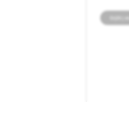
Grįžti į 
ĮMONĖ
BENDRUOMENĖ
„Snap Inc.“
„Snapchat“ pal
Darbo pasiūlymai
„Spectacles“ p
Naujienos
Bendruomenės g