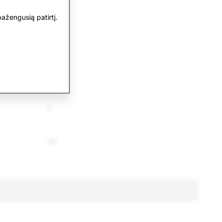
767
ažengusią patirtį.
187
568
4
6
26