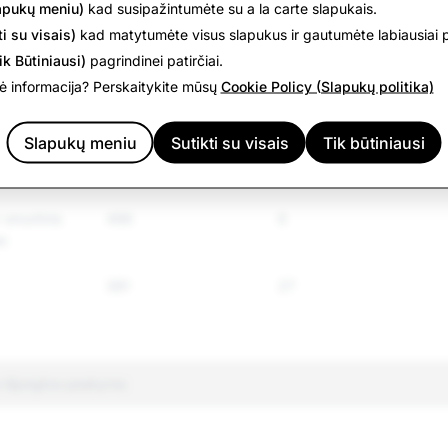
apukų meniu)
kad susipažintumėte su a la carte slapukais.
1 716
1 109
i su visais)
kad matytumėte visus slapukus ir gautumėte labiausiai p
liuojamos
1 370
213
ik Būtiniausi)
pagrindinei patirčiai.
 informacija? Perskaitykite mūsų
Cookie Policy (Slapukų politika)
 kalba
2,079
637
Slapukų meniu
Sutikti su visais
Tik būtiniausi
formacija
1 216
4
 smurtinis
496
6
s
381
27
 išjungtos paskyros