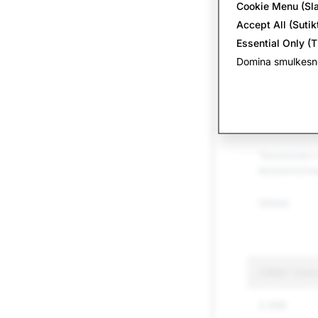
Cookie Menu (Sl
Narkotikai
Accept All (Sutikt
Kitos kontro
Essential Only (T
prekės
Domina smulkesnė
Neapykantos
Melaginga in
Terorizmas ir
ekstremizma
Ginklai
CSEAI: Visos
2,066