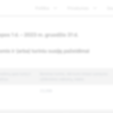
Politika
Privatumas
Sa
epos 1 d. – 2023 m. gruodžio 31 d.
mis ir (arba) turiniu susiję pažeidimai
šimų apie turinį ir
Bendras turinio, dėl kurio imtasi vykdymo
ičius
užtikrinimo veiksmų, kiekis
23,098