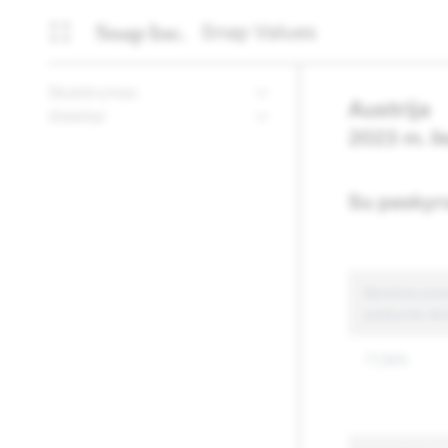
Snap Values
Skaidrumas
Austrija
ištekliai
2023 m. li
Su paskyro
Bendras prane
paskyras ska
77,965