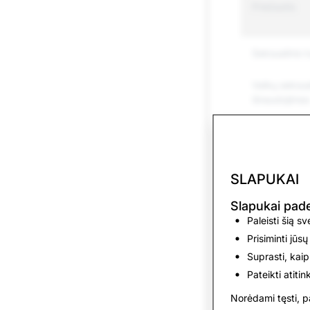
Priežastis
Seksualinis t
Vaikų seksua
išnaudojimas
Priekabiavim
patyčios
SLAPUKAI
Grasinimai ir
Slapukai pa
Žalojimasis ir
Paleisti šią s
savižudybės
Prisiminti jūsų
Apsimetinėj
Suprasti, kaip
Pateikti atiti
Brukalas
Norėdami tęsti, pa