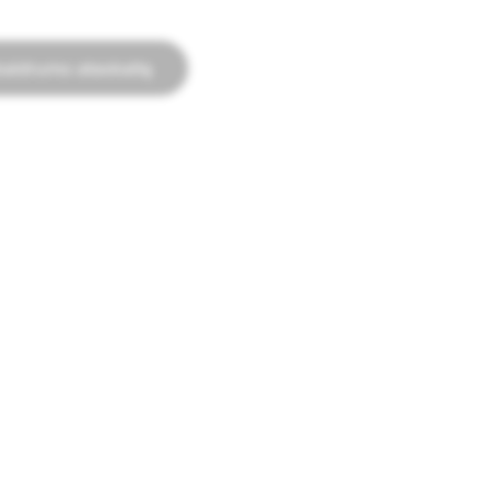
skaidrumo ataskaitą
REKLAMAVIMAS
aikymas
„Snapchat“ skelbimai
alaikymas
Reklamavimo politika
airės
Politinių skelbimų kaupykla