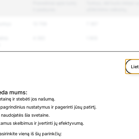
Pranešimai apie turinį
Turinys, dėl kurio imtasi
ir paskyras
užtikrinimo veiksmų
urinys
13 708
7 367
linis
4 392
1 905
as ir
41 187
8 053
Liet
 smurtas
2 769
336
deda mums:
627
118
vetainę ir stebėti jos našumą.
 pagrindinius nustatymus ir pagerinti jūsų patirtį.
imas
1 893
67
 naudojatės šia svetaine.
nkamus skelbimus ir įvertinti jų efektyvumą.
6 131
3 256
sirinkite vieną iš šių parinkčių: