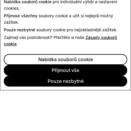
Nabídka souborů cookie
pro individuální výběr a nastavení
Zásady monetizace na této stránce se liší od
Zásad pro
cookies.
komerční obsah
, které se vztahují na reklamu v rámci
Přijmout všechny
soubory cookie a užít si nejlepší možný
obsahu, tj. sponzorovaný obsah.
zážitek.
Pouze nezbytné
soubory cookie pro nejzákladnější zážitek.
Zajímají vás podrobnosti? Přečtěte si naše
Zásady souborů
cookie
Nabídka souborů cookie
Přijmout vše
Pouze nezbytné
SPOLEČNOST
KOMUNITA
REKLAMA
PRÁVNÍ
ZÁSADY OCHRANY OSOBNÍCH ÚDAJŮ
PODMÍNKY SLUŽBY