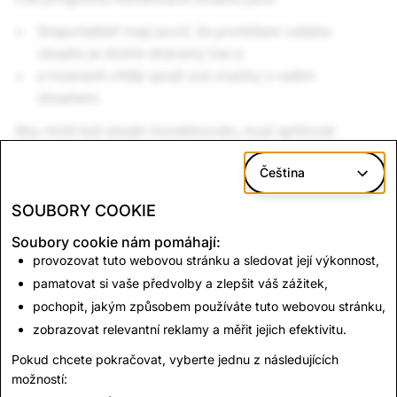
Snapchatteři mají pocit, že prohlížení vašeho
obsahu je dobře strávený čas a
a inzerenti chtějí spojit své značky s vaším
obsahem.
Aby mohl být obsah monetizován, musí splňovat
zásady uvedené na této stránce a také naše:
Čeština
Pravidla a Pokyny pro komunitu
Podmínky služby
SOUBORY COOKIE
Podmínky společnosti Snap pro monetizaci
Soubory cookie nám pomáhají:
Podmínky pro To nejlepší
provozovat tuto webovou stránku a sledovat její výkonnost,
Podmínky jakékoli jiné dohody o obsahu mezi vámi
pamatovat si vaše předvolby a zlepšit váš zážitek,
a společností Snap, je-li to relevantní.
pochopit, jakým způsobem používáte tuto webovou stránku,
Tip
: Aby se váš obsah dostal k širšímu publiku než jen
zobrazovat relevantní reklamy a měřit jejich efektivitu.
k vašim sledujícím, musí dodržovat
Pokyny pro obsah
Pokud chcete pokračovat, vyberte jednu z následujících
způsobilý k doporučení
.
možností: