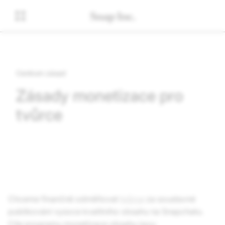
Centrum zásad
Zásady monetizace pro
tvůrce
Chceme finančně odměňovat
tvůrce
za soustavné
publikování vysoce kvalitního obsahu na Snapchatu.
Cíle programu monetizace obsahu jsou: