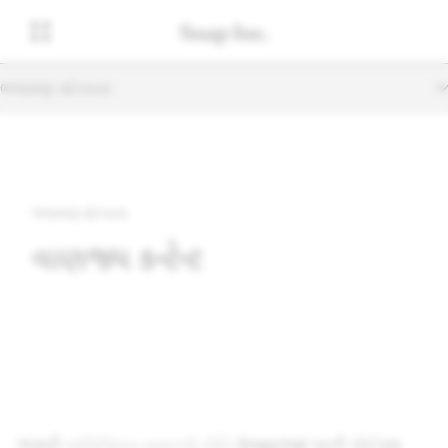
ભલામણ યોગ્યતા
ભલામણ યોગ્યતા
વાણિજ્ય કન્ટેન્ટ
અમારી
વાણિજ્યિક સામગ્રી નીતિ
Snapchat પરની કોઈપણ