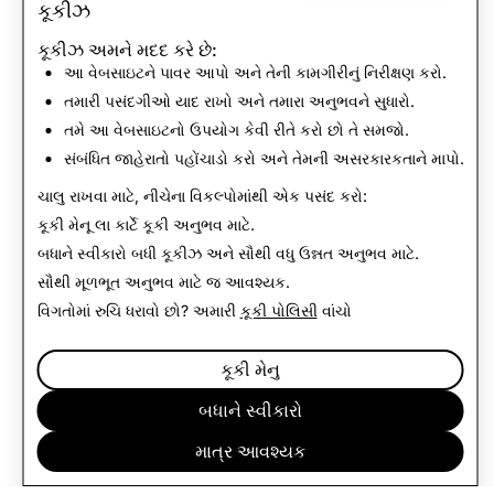
કૂકીઝ
કૂકીઝ અમને મદદ કરે છે:
આગળ:
આ વેબસાઇટને પાવર આપો અને તેની કામગીરીનું નિરીક્ષણ કરો.
ગુણવત્તા
તમારી પસંદગીઓ યાદ રાખો અને તમારા અનુભવને સુધારો.
તમે આ વેબસાઇટનો ઉપયોગ કેવી રીતે કરો છો તે સમજો.
સંબંધિત જાહેરાતો પહોંચાડો કરો અને તેમની અસરકારકતાને માપો.
આગળનું વાંચો
ચાલુ રાખવા માટે, નીચેના વિકલ્પોમાંથી એક પસંદ કરો:
કૂકી મેનૂ
લા કાર્ટે કૂકી અનુભવ માટે.
બધાને સ્વીકારો
બધી કૂકીઝ અને સૌથી વધુ ઉન્નત અનુભવ માટે.
સૌથી મૂળભૂત અનુભવ માટે
જ આવશ્યક
.
વિગતોમાં રુચિ ધરાવો છો? અમારી
કૂકી પોલિસી
વાંચો
કૂકી મેનુ
બધાને સ્વીકારો
માત્ર આવશ્યક