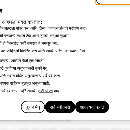
ज
 आम्हाला मदत करतात:
वेबसाइटला पॉवर करा आणि तिच्या कार्यप्रदर्शनाचे परीक्षण करा.
ची प्राधान्ये लक्षात ठेवा आणि तुमचा अनुभव सुधारा.
्ही ही वेबसाईट कशी वापरता हे समजून घ्या.
ंधित जाहिराती वितरित करा आणि त्यांची परिणामकारकता मोजा.
ण्यासाठी, खालील पैकी एक निवडा:
र्ट कुकीच्या अनुभवासाठी
कुकी मेनू
.
णि सर्वात वर्धित अनुभवासाठी
सर्व स्वीकारा
.
वश्यक
सर्वोत्तम मूलभूत अनुभवासाठी.
मध्ये स्वारस्य आहे? आमची
कुकी धोरण
वाचा
कुकी मेनू
सर्व स्वीकारा
आवश्यक फक्त
कंटेंट मार्गदर्शक तत्त्वे प्रकाशित करत आहे