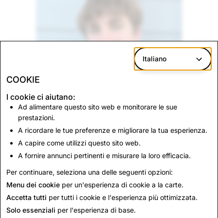
Italiano
COOKIE
I cookie ci aiutano:
Ad alimentare questo sito web e monitorare le sue
prestazioni.
A ricordare le tue preferenze e migliorare la tua esperienza.
A capire come utilizzi questo sito web.
A fornire annunci pertinenti e misurare la loro efficacia.
Per continuare, seleziona una delle seguenti opzioni:
Rhys M.
Menu dei cookie
per un'esperienza di cookie a la carte.
NSW
Accetta tutti
per tutti i cookie e l'esperienza più ottimizzata.
Solo essenziali
per l'esperienza di base.