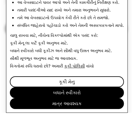
આ વેબસાઇટને પાવર આપો અને તેની કામગીરીનું નિરીક્ષણ કરો.
તમારી પસંદગીઓ યાદ રાખો અને તમારા અનુભવને સુધારો.
37,910
3
તમે આ વેબસાઇટનો ઉપયોગ કેવી રીતે કરો છો તે સમજો.
સંબંધિત જાહેરાતો પહોંચાડો કરો અને તેમની અસરકારકતાને માપો.
પારદર્શિતા અહેવાલ પર પાછા ફરવું
ચાલુ રાખવા માટે, નીચેના વિકલ્પોમાંથી એક પસંદ કરો:
કૂકી મેનૂ
લા કાર્ટે કૂકી અનુભવ માટે.
બધાને સ્વીકારો
બધી કૂકીઝ અને સૌથી વધુ ઉન્નત અનુભવ માટે.
સૌથી મૂળભૂત અનુભવ માટે
જ આવશ્યક
.
વિગતોમાં રુચિ ધરાવો છો? અમારી
કૂકી પોલિસી
વાંચો
કૂકી મેનુ
બધાને સ્વીકારો
માત્ર આવશ્યક
કંપની
સમુદાય