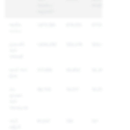
અકાઉન્ટ
અકાઉન્ટ
અહેવાલો*
જાતીય
1,672,180
979,513
577,016
કન્ટેન્ટ
હેરાનગતિ
1,844,282
353,278
303,478
અને
પજવણી
ધમકી અને
217,306
40,802
32,357
હિંસા
સ્વ-
48,733
14,277
13,218
નુકસાન
અને
આત્મહત્યા
ખોટી
91,037
130
121
માહિતી