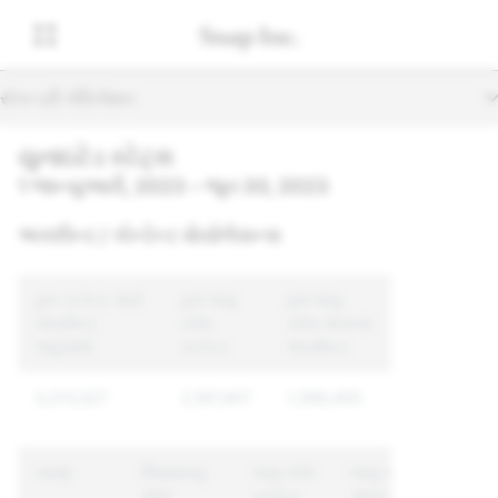
સેકન્ડરી નેવિગેશન
યુનાઇટેડ સ્ટેટ્સ
1 જાન્યુઆરી, 2023 – જૂન 30, 2023
અકાઉન્ટ / કોન્ટેન્ટ વોયોલેસન્સ
કુલ કન્ટેન્ટ અને
કુલ લાગુ
કુલ લાગુ
અકાઉન્ટ
કરેલ
કરેલ અનન્ય
અહેવાલો
કન્ટેન્ટ
અકાઉન્ટ
5,213,527
2,187,407
1,399,405
કારણ
વિષયવસ્તુ
લાગુ કરેલ
લાગુ કરેલ
અને
કન્ટેન્ટ
અનન્ય