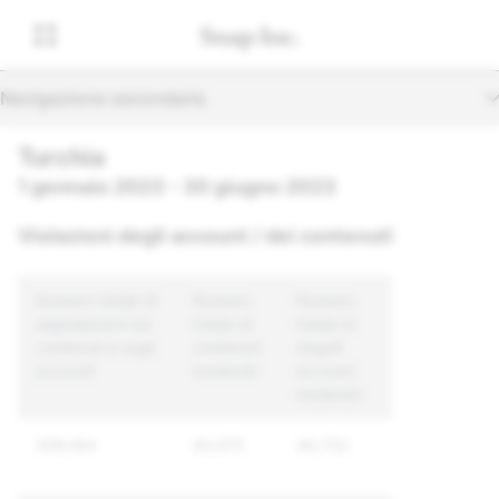
Navigazione secondaria
Turchia
1 gennaio 2023 - 30 giugno 2023
Violazioni degli account / dei contenuti
Numero totale di
Numero
Numero
segnalazioni sui
totale di
totale di
contenuti e sugli
contenuti
singoli
account
moderati
account
moderati
309,164
60,575
40,702