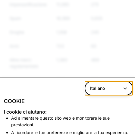
Impersonificazione
11,085
275
273
Spam
16,566
5,835
4,692
Droghe
1,558
245
207
Armi
723
60
51
Altre merci
1,383
469
441
regolamentate
Incitamento
7,112
165
151
all&#39;odio
Italiano
COOKIE
CSEAI:
Terrorismo: numero
I cookie ci aiutano:
cancellazione
totale di account
Ad alimentare questo sito web e monitorare le sue
totale di account
eliminati
prestazioni.
A ricordare le tue preferenze e migliorare la tua esperienza.
2,946
0