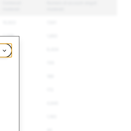
Contenuti
Numero di account singoli
moderati
moderati
10,922
7,501
2,058
1,892
11,691
9,434
907
705
209
188
172
172
6,030
4,845
1,516
1,193
51
44