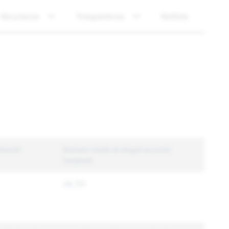
Sicurezza
Trasparenza
Notizie
tenuti
Numero totale di singoli account
moderati
26,751