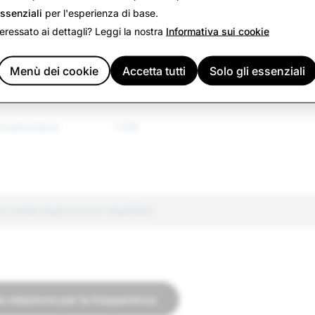
ssenziali
per l'esperienza di base.
regolamentate
4,432
teressato ai dettagli? Leggi la nostra
Informativa sui cookie
all&#39;odio
2,773
Menù dei cookie
Accetta tutti
Solo gli essenziali
false
2,667
ed estremismo
1,139
 totale degli account disabilitati
a relazione per la trasparenza