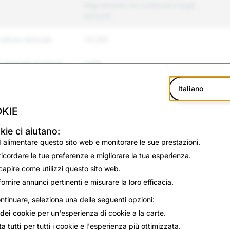
Segnalazioni sui contenuti e sugli
account
 natura sessuale
24,305
 sessuale di minori
7,416
ullismo
86,033
Italiano
KIE
olenza
6,126
kie ci aiutano:
mo e suicidio
1,678
 alimentare questo sito web e monitorare le sue prestazioni.
ricordare le tue preferenze e migliorare la tua esperienza.
azione
3,511
capire come utilizzi questo sito web.
12,239
fornire annunci pertinenti e misurare la loro efficacia.
ntinuare, seleziona una delle seguenti opzioni:
2,970
dei cookie
per un'esperienza di cookie a la carte.
a tutti
per tutti i cookie e l'esperienza più ottimizzata.
885