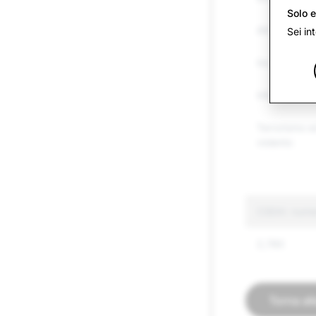
Solo e
Altre merci 
Sei in
Incitamento 
Informazioni 
Terrorismo 
violento
CSEAI: numero
2,780
Torna all