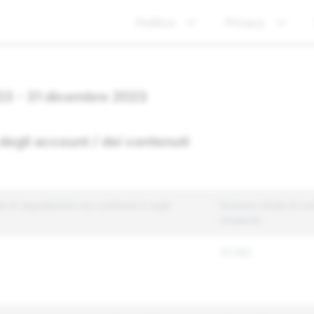
Politica
Privacy
023 - 31 dicembre 2023
 degli account / dei contenuti
 di segnalazioni sui contenuti e sugli
Numero totale di con
moderati
37,362