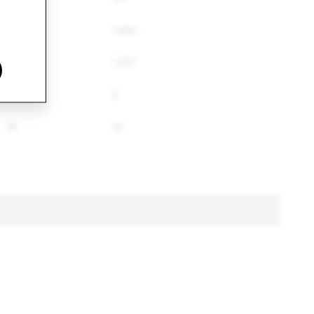
2,613
1,882
1,167
1,057
8
8
18
18