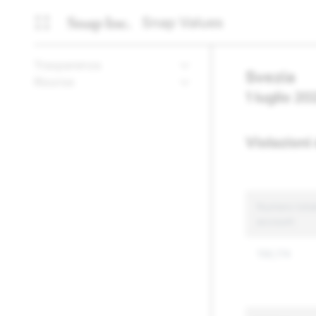
Snap Values
Trasparenza
Svezia
Risorse
1 luglio 2
Violazioni
Numero totale
account
156,174