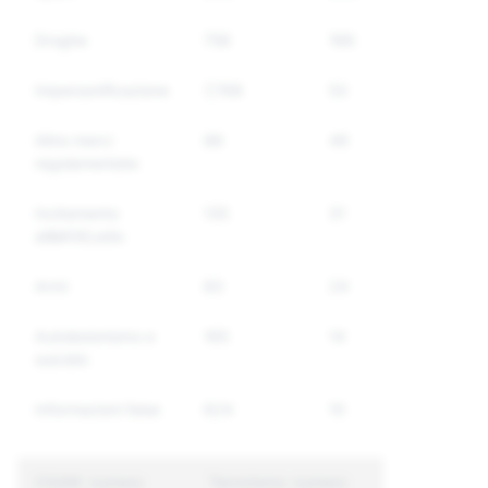
Droghe
756
166
127
Impersonificazione
7,768
53
52
Altre merci
88
49
35
regolamentate
Incitamento
135
31
30
all&#39;odio
Armi
83
24
21
Autolesionismo e
165
14
13
suicidio
Informazioni false
624
10
6
CSAM: numero
Terrorismo: numero