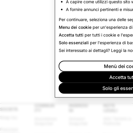
A capire come utilizzi questo sito 
A fornire annunci pertinenti e misura
Per continuare, seleziona una delle se
Menu dei cookie
per un'esperienza di 
Accetta tutti
per tutti i cookie e l'espe
Solo essenziali
per l'esperienza di ba
Sei interessato ai dettagli? Leggi la n
Menù dei co
Accetta tut
Solo gli essen
COMMUN
INSERZIO
NOTE
SOCIETÀ
ITY
NI
LEGALI
Snap Inc.
Assistenza 
Annunci 
Altri Termini e 
Snapchat
Snapchat
Politiche
Posizioni 