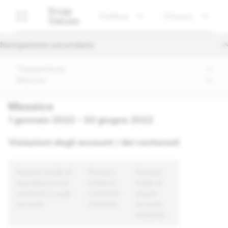
Snap
Politica
Privacy
Values
Navigazione secondaria
Trasparenza
Risorse
Messico
1 gennaio 2022 – 30 giugno 2022
Violazioni degli account / dei contenuti
Numero totale di
Numero
Numero
segnalazioni sui
totale di
totale di
contenuti e sugli
contenuti
singoli
account
moderati
account
moderati