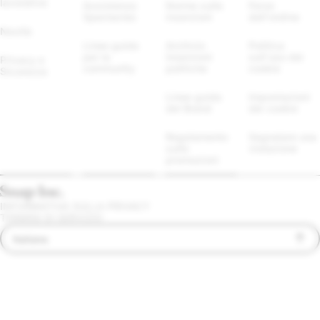
lavorative
Assistenza 
Norme sulle 
Forze 
Spectacles
inserzioni
dell'ordine
Novità
Linee guida 
Archivio 
Politica 
per la 
Inserzioni 
sull'uso dei 
Privacy e 
community
politiche
cookie
Sicurezza
Linee guida 
Impostazioni 
del Brand
dei cookie
Regolamento 
Segnalare una 
sulle 
violazione
promozioni
INFORMATIVA SULLA PRIVACY
TERMINI DI SERVIZIO
Italiano