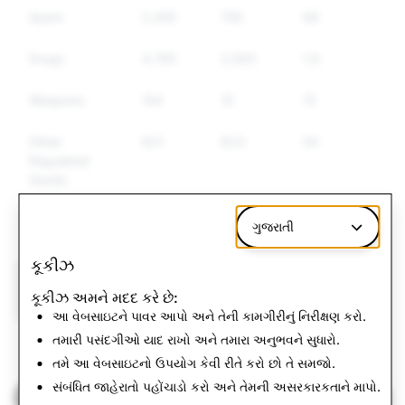
Spam
2,455
785
687
Drugs
4,785
2,500
1,800
Weapons
154
15
15
Other
821
623
547
Regulated
Goods
Hate Speech
1,588
553
503
ગુજરાતી
કૂકીઝ
CSEAI: Total
Terrorism: Total
કૂકીઝ અમને મદદ કરે છે:
Account Deletions
Account Deletions
આ વેબસાઇટને પાવર આપો અને તેની કામગીરીનું નિરીક્ષણ કરો.
તમારી પસંદગીઓ યાદ રાખો અને તમારા અનુભવને સુધારો.
779
0
તમે આ વેબસાઇટનો ઉપયોગ કેવી રીતે કરો છો તે સમજો.
સંબંધિત જાહેરાતો પહોંચાડો કરો અને તેમની અસરકારકતાને માપો.
પારદર્શિતા અહેવાલ પર પાછા ફરવું