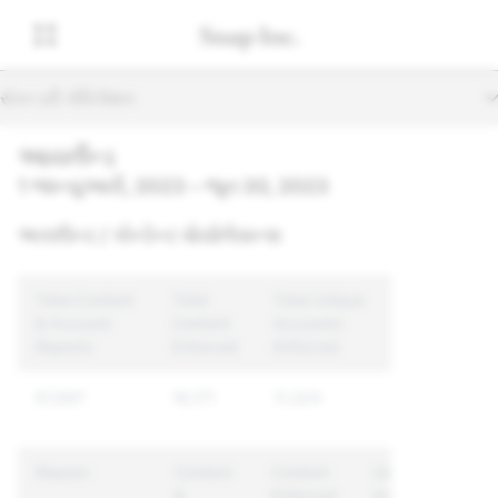
સેકન્ડરી નેવિગેશન
આયર્લૅન્ડ
1 જાન્યુઆરી, 2023 – જૂન 30, 2023
અકાઉન્ટ / કોન્ટેન્ટ વોયોલેસન્સ
Total Content
Total
Total Unique
& Account
Content
Accounts
Reports
Enforced
Enforced
67,697
16,171
11,324
Reason
Content
Content
Unique
&
Enforced
Accounts