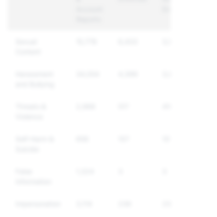
Account
Enforced
Reports
Sexual
15,778
6,433
3,959
Content
Harassment
34,054
4,399
3,804
and Bullying
Threats &
2,968
517
410
Violence
Self-Harm &
656
107
101
Suicide
False
1,324
3
3
Information
Impersonation
3,114
236
235