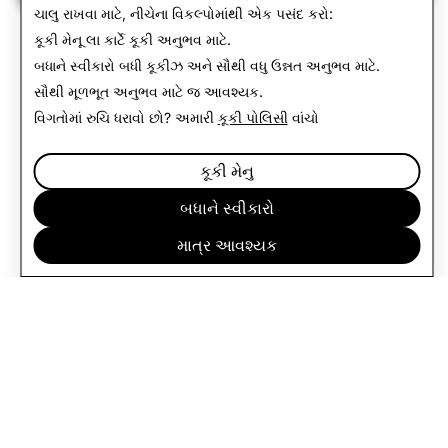
ચાલુ રાખવા માટે, નીચેના વિકલ્પોમાંથી એક પસંદ કરો:
કૂકી મેનૂ
લા કાર્ટે કૂકી અનુભવ માટે.
બધાને સ્વીકારો
બધી કૂકીઝ અને સૌથી વધુ ઉન્નત અનુભવ માટે.
સૌથી મૂળભૂત અનુભવ માટે
જ આવશ્યક
.
વિગતોમાં રુચિ ધરાવો છો? અમારી
કૂકી પોલિસી
વાંચો
કૂકી મેનુ
બધાને સ્વીકારો
માત્ર આવશ્યક
કંપની
સમુદાય
જાહેરાત
કાયદાકીય
ગોપનીયતા નીતિ
સેવાની શરતો