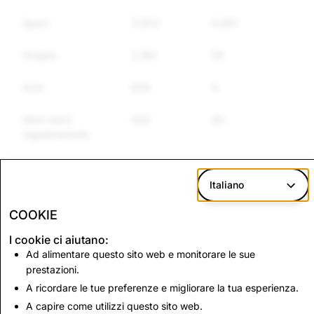
Spam
17,813
4,961
4,263
Droghe
2,184
58
53
Armi
629
4
4
Altre merci
434
40
39
regolamentate
Incitamento
3,222
33
29
all&#39;odio
Italiano
COOKIE
CSEAI:
Terrorismo: numero
I cookie ci aiutano:
cancellazione
totale di account
Ad alimentare questo sito web e monitorare le sue
totale di account
eliminati
prestazioni.
A ricordare le tue preferenze e migliorare la tua esperienza.
1,374
0
A capire come utilizzi questo sito web.