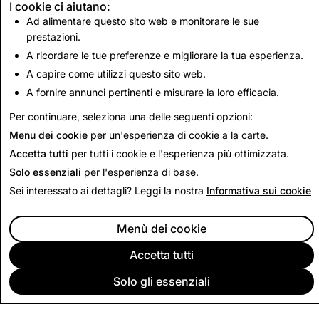
I cookie ci aiutano:
Ad alimentare questo sito web e monitorare le sue
CSEA: totale degli account disabilitati
prestazioni.
A ricordare le tue preferenze e migliorare la tua esperienza.
5,220
A capire come utilizzi questo sito web.
A fornire annunci pertinenti e misurare la loro efficacia.
Torna ai Report sulla trasparenza in India
Per continuare, seleziona una delle seguenti opzioni:
Menu dei cookie
per un'esperienza di cookie a la carte.
Accetta tutti
per tutti i cookie e l'esperienza più ottimizzata.
Solo essenziali
per l'esperienza di base.
Sei interessato ai dettagli? Leggi la nostra
Informativa sui cookie
Menù dei cookie
Accetta tutti
Solo gli essenziali