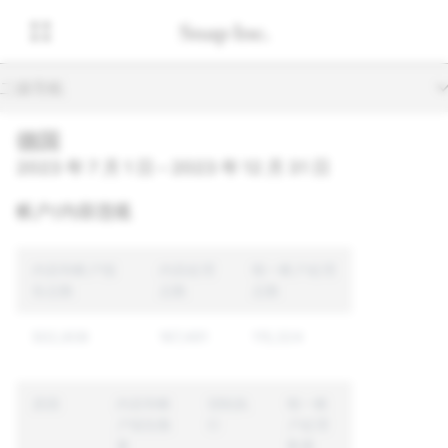
二级导航
德国
2023 年 7 月 1 日 – 2023 年 12 月 31 日
帐户/内容违规
内容和帐户报
内容处理
唯一帐户处理
告总数
总数
总数
502,608
167,491
115,324
原因
内容和帐
强制执
唯一帐
户报告数
行
户处理
量
数量