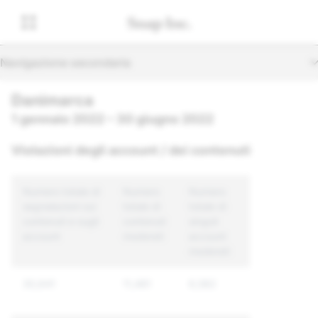
Navigazione secondaria
Danimarca
1 gennaio 2022 – 30 giugno 2022
Violazioni degli account / dei contenuti
Numero totale di
Numero
Numero
segnalazioni sui
totale di
totale di
contenuti e sugli
contenuti
singoli
account
moderati
account
moderati
30,641
11,481
6,582