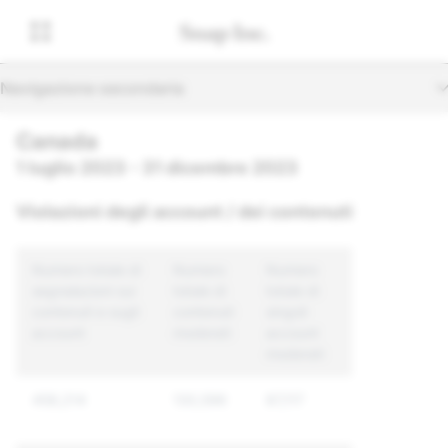
Navigazione secondaria
Canada
1 luglio 2023 - 31 dicembre 2023
Violazioni degli account / dei contenuti
Numero totale di
Numero
Numero
segnalazioni sui
totale di
totale di
contenuti e sugli
contenuti
singoli
account
moderati
account
moderati
458,214
130,596
87,117