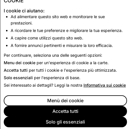
COOKIE
I cookie ci aiutano:
Ad alimentare questo sito web e monitorare le sue
CSEAI: numero totale degli account disabilitati
prestazioni.
A ricordare le tue preferenze e migliorare la tua esperienza.
6,965
A capire come utilizzi questo sito web.
A fornire annunci pertinenti e misurare la loro efficacia.
Torna alla relazione per la trasparenza
Per continuare, seleziona una delle seguenti opzioni:
Menu dei cookie
per un'esperienza di cookie a la carte.
Accetta tutti
per tutti i cookie e l'esperienza più ottimizzata.
Solo essenziali
per l'esperienza di base.
Sei interessato ai dettagli? Leggi la nostra
Informativa sui cookie
Menù dei cookie
Accetta tutti
Solo gli essenziali