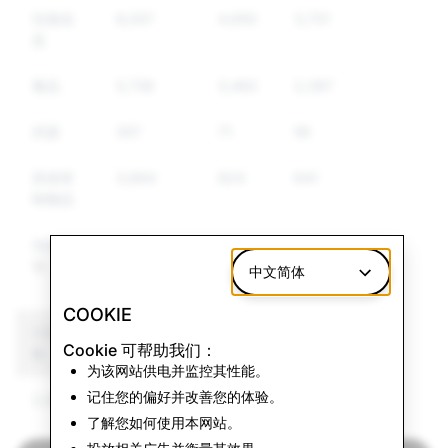
垃圾信
8,057
4,650
3,731
息
毒品
5,738
3,482
2,287
武器
357
71
56
其他管
3,664
824
641
制物品
仇恨言
1,787
353
320
论
中文简体
COOKIE
CSEAI: 帐户删除总
恐怖主义：帐户删除总
Cookie 可帮助我们：
数
数
为该网站供电并监控其性能。
记住您的偏好并改善您的体验。
2,057
0
了解您如何使用本网站。