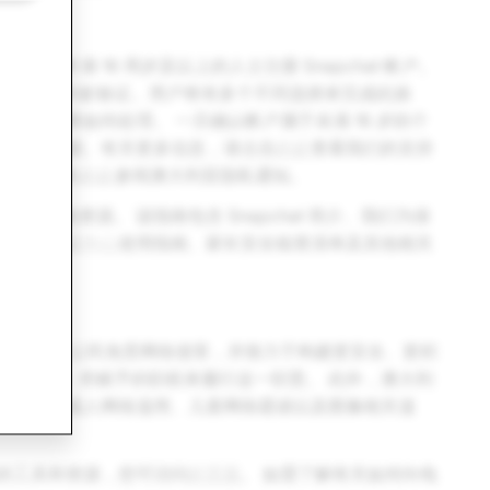
许年满 16 周岁及以上的人士注册 Snapchat 帐户。
能需要进行年龄验证。用户将有多个不同选择来完成此操
信息将如何处理。 一旦确认帐户属于未满 16 岁的个
载您的数据。有关更多信息，请点击
此处
查看我们的支持
信息，请在
此处
参阅澳大利亚隐私通知。
其他资源。 该指南包含 Snapchat 简介、我们为保
具套件
家庭中心
使用指南、家长安全核查清单及其他相关
体澳大利亚公民免受网络侵害，并致力于构建更安全、更积
安全法案》）所赋予的职权来履行这一职责。 此外，澳大利
容，包括成人网络滥用、儿童网络霸凌以及图像相关滥
的工具和资源，您可访问
此页面
。 如需了解有关如何向电