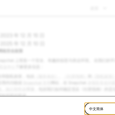
政策
23 年 12 月 15 日
25 年 12 月 10 日
 的网络安全政策
Snapchat 上营造一个安全、有趣的创意与表达环境。 在我
安全中心
了解更多信息：
全和隐私政策，包括
《服务条款》
、
《社群指南》
和
《隐私政策
应用内功能或
Snapchat 支持
网站，在 Snapchat 上
报告安全问
查、执行和申诉
方法，包括我们如何确定违反《社群指南》的适当处罚
该如何提起申诉，
利亚及全球用户获取咨询与支持的
其他安全资源
。
中文简体
nap 的安全政策和做法有任何疑问、担忧或投诉，您可随时通过
此