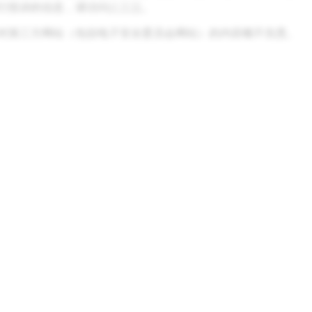
行投诉的信息，请访问
此页面
。
对第三方网站（包括电子安全委员会网站）的内容概不负责。
广告
Snapchat 广告
广告政策
政治广告库
品牌指南