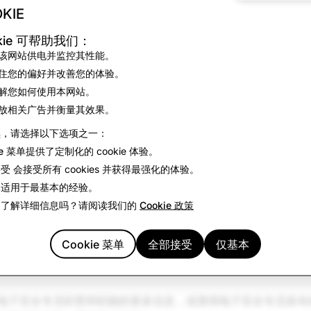
KIE
监护人须知
kie 可帮助我们：
年《在线安全法》第4A部分规定的社交媒体最低年龄要求，澳大利亚仅允
该网站供电并监控其性能。
理措施防止未满 16 岁的用户创建帐户。 出于此原因，用户可
住您的偏好并改善您的体验。
明在用户完成年龄验证流程时会收集哪些信息、收集原因，以及这些
解您如何使用本网站。
锁定该帐户。如果发生这种情况，我们会提供明晰的步骤供您下
放相关广告并衡量其效果。
看我们的博客文章。 有关如何根据 SMMA 处理您的数据的更多
续，请选择以下选项之一：
pchat 家长指南》
为青少年用户的家长和监护人提供相关信息、工具及
ie 菜单
提供了定制化的 cookie 体验。
而实施的保障措施概述、家庭中心指南，该指南包含家长控制工
接受
会接受所有 cookies 并获得最强化的体验。
本
适用于最基本的经验。
趣了解详细信息吗？请阅读我们的
Cookie 政策
会是澳大利亚的网络安全监管机构。 其法定宗旨是帮助保护全
。 该机构依据澳大利亚政府相关法规（主要是《2021 年在线
Cookie 菜单
全部接受
仅基本
员还推行了多项监管计划，使澳大利亚公民能够举报有害网络内
电子安全专员职责和职能的更多信息，或查阅电子安全专员发布