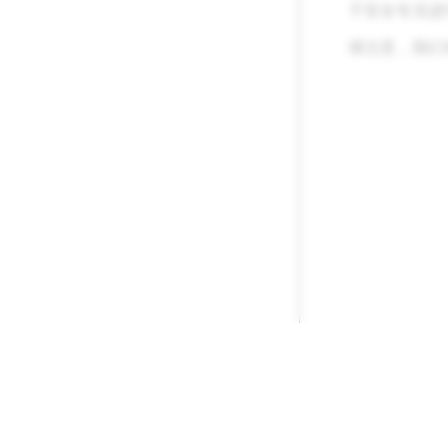
子安全专员进
请注意，我们
公司
社区
Snap Inc.
Snapchat 支持
职业
Spectacles 支持
资讯
社群指南
隐私与安全