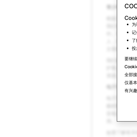
COO
青少年家长与
Coo
根据 2021
为
我们将采取合
记
作。我们将说
了
人，我们将会
投
文章和
此处
查
要继
我们的
《Sna
Cook
护青少年安全
全部
资源。
仅基
电子安全专员
有兴
电子安全委员
极的网络环境
亚电子安全专
用。
如需了解有关