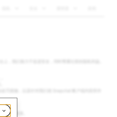
隐私
安全
透明度
新闻
们的平台上，我们致力于促进安全，同时尊重社群的隐私利益。
》
。
题
。
措施，以及针对我们就 Snapchat 帐户或内容所作
处
与我们联系。