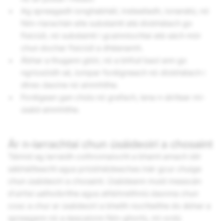
Ag spreagadh ionghabháil, instealladh, ionanálú, nó
féin-riarachán eile substaintí atá díobhálach go
fisiciúil, nó substaintí i gcainníochtaí atá sách mór
chun dochar fisiciúil a dhéanamh.
Ábhar a thugann glóir, nó a bhfuil baol ann go
ngríosóidh sé, iompar foréigneach nó díobhálach i
dtreo daoine nó ainmhithe.
Foréigean gan chúis nó grafach, lena n-áirítear mí-
úsáid ainmhithe.
Ár n‑iarrachtaí chun úsáideoirí a chosaint
Táimid ag iarraidh cothromaíocht a bhaint amach idir
sábháilteacht agus príobháideachas inár gcur chuige
chun úsáideoirí a chosaint. Úsáideann muid meascán
d’uirlisí uathoibrithe agus athbhreithniú daonna chun
cosc a chur ar úsáideoirí a bheith nochtaithe do ábhar a
spreagann nó a éascaíonn féin-ghortú, mí-ordú