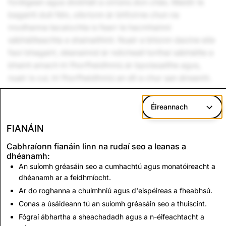
foréigean agus díobháil a oiriúnú don chás. Maidir le
bagairtí duit féin, oibríonn ár bhfoirne chun na
modhanna tacaíochta is fearr le hacmhainní
sábháilteachta a shainaithint. Nuair a bhíonn daoine eile
faoi bhagairt, déanaimid ár ndícheall torthaí sábháilte a
bhaint amach trí fhorfheidhmiú ár bpolasaithe agus,
nuair is cuí, trí fhorfheidhmiú an dlí a chur san áireamh.
Is príomhthosaíocht ar fud ár gcuideachta é ár gcuid a
Éireannach
dhéanamh chun tacú le sábháilteacht agus folláine ár
bpobal.
FIANÁIN
Cabhraíonn fianáin linn na rudaí seo a leanas a
dhéanamh:
An suíomh gréasáin seo a cumhachtú agus monatóireacht a
dhéanamh ar a feidhmíocht.
An chéad rud eile:
Ar do roghanna a chuimhniú agus d'eispéireas a fheabhsú.
Faisnéis Dhíobhálach Bhréige
Conas a úsáideann tú an suíomh gréasáin seo a thuiscint.
nó Mealltach
Fógraí ábhartha a sheachadadh agus a n-éifeachtacht a