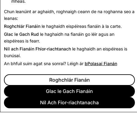
mheas.
Chun leanúint ar aghaidh, roghnaigh ceann de na roghanna seo a
Léigh Ar Aghaidh
leanas:
Roghchlár Fianáin
le haghaidh eispéireas fianáin à la carte.
Glac le Gach Rud
le haghaidh na fianáin go léir agus an
eispéireas is fearr.
Níl ach Fianáin Fhíor-riachtanach
le haghaidh an eispéireas is
bunúsaí.
An bhfuil suim agat sna sonraí? Léigh ár
bPolasaí Fianán
Roghchlár Fianán
Glac le Gach Fianáin
Níl Ach Fíor-riachtanacha
CUIDEACHTA
POBAL
FÓGRAÍOCHT
DLÍTHIÚIL