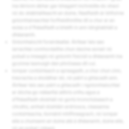
ina léiríonn ábhar gar-bhagairt inchreidte do shaol
nó do shábháilteacht an duine, féadfaidh ár bhfoirne
gníomhaireachtaí forfheidhmithe dlí a chur ar an
eolas a d'fhéadfadh a bheith in ann idirghabháil a
dhéanamh.
Gníomhaíocht forairdeallaí. Áirítear leis seo
iarrachtaí comhordaithe chun daoine aonair nó
pobail a imeaglú nó gníomh fisiciúil a dhéanamh ina
gcoinne lasmuigh den phróiseas dlí cuí.
Iompar contúirteach a spreagadh, a chur chun cinn,
treoracha a sholáthar dó, nó páirt a ghlacadh ann.
Áirítear leis seo páirt a ghlacadh i ngníomhaíochtaí
ar dócha go ndéanfaí aithris orthu agus a
d’fhéadfadh díobháil nó gortú tromchúiseach a
chruthú, amhail dúshláin ardriosca, cleasanna
contúirteacha, tiomáint mhífhreagrach, nó iompar
eile a chuireann an duine atá á dhéanamh, duine eile,
nó an pobal i mbaol.