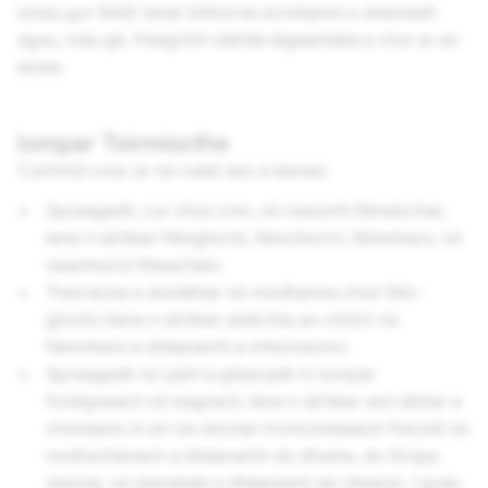
ionas gur féidir lenár bhfoirne acmhainní a sheoladh
agus, más gá, freagróirí sláinte éigeandála a chur ar an
eolas.
Iompar Toirmiscthe
Cuirimid cosc ar na rudaí seo a leanas:
Spreagadh, cur chun cinn, nó maíomh féindochar,
lena n-áirítear féinghortú, féinchiorrú, féinmharú, nó
neamhoird itheacháin.
Treoracha a sholáthar nó modhanna chun féin-
ghortú (lena n-áirítear aiste bia an-mhór) nó
féinmharú a dhéanamh a mhionsonrú.
Spreagadh nó páirt a ghlacadh in iompar
foréigneach nó bagrach, lena n-áirítear aon ábhar a
chuireann in iúl rún dochar tromchúiseach fisiciúil nó
mothúchánach a dhéanamh do dhuine, do Grúpa
daoine, nó damáiste a dhéanamh do mhaoin. I gcás