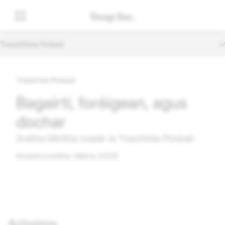
Treoirlínte Pobail
Treoirlínte Phobail
Bagairtí, foréigean, agus
dochar
Sraithe Mínithe maidir le Treoirlínte Phobail
Nuashonraithe: Márta 2026
Achoimre