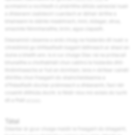
acmhainní a nochtadh ó pháirtithe áitiúla saineolaí nuair
a dhéanann úsáideoirí cuardach ar ábhair áirithe a
bhaineann le sláinte meabhrach, imní, dúlagar, strus,
smaointe féinmharaithe, brón, agus ciapadh.
Déanaimid cásanna a ardú chuig na húdaráis dlí nuair a
chreidimid go bhféadfadh bagairt láithreach ar shaol an
duine a bheith ann. Is é cur chuige Glac ná na prótacail
bhunaithe a chothabháil chun cabhrú le húdaráis dhlí-
thréimhseacha ar fud an domhain, lena n-áirítear cainéil
dhírithe chun freagairt do shaincheisteanna a
d’fhéadfadh dochar práinneach a dhéanamh, faoi réir
cosaintí dlíthiúla docht. Is féidir níos mó eolais do lucht
dlí a fháil
anseo
.
Tátal
Déantar ár gcur chuige maidir le freagairt do bhagairtí,