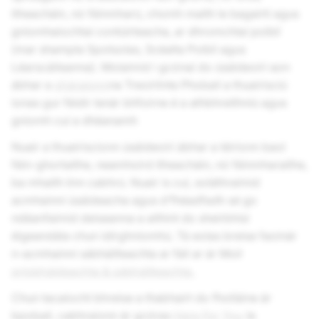
itheacháin, nó féinmharú, chomh maith le bagairtí agus
gníomhaíochtaí contúirteacha, ar dhromchlaí poiblí
(mar shampla Spotsolas, Scéalta Poiblí agus
Léarscáileanna). Molaimid i gcónaí do úsáideoirí aon
ábhar a
sháraíonn
na Treoirlínte Phobail a thuairisciú
ionas gur féidir lenár bhfoirne é a athbhreithniú agus
gníomh cuí a dhéanamh
Nuair a thuairiscíonn úsáideoirí ábhar a léiríonn baol
féin-ghortaithe, neamhoird itheacháin, nó féinmharaithe,
ba mhaith linn cabhrú. Nuair is cuí, soláthraímid
acmhainní úsáideacha agus d’fhéadfadh sé go
ndéanfaimid deiseanna a aithint do sheirbhísí
éigeandála chun idirghníomhú. Tá eolas breise faoinár
n-acmhainní sábháilteachta ar fáil ar ár Moil
príobháideachta & sábháilteachta.
Chun tacaíocht bhreise a thabhairt do fholláine ár
bpobail, cabhraíonn ár gcóras
Here For You
le