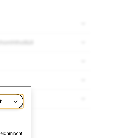
omhthoiliúil
ch
eidhmíocht.