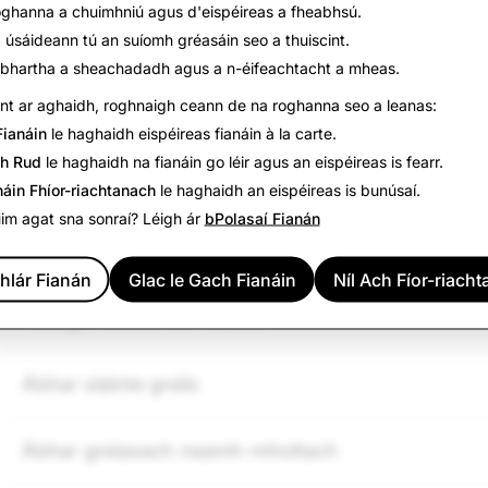
oghanna a chuimhniú agus d'eispéireas a fheabhsú.
Íogair:
 úsáideann tú an suíomh gréasáin seo a thuiscint.
Tá na nithe seo a leanas incháilithe le moladh, ach d’
ábhartha a sheachadadh agus a n-éifeachtacht a mheas.
infheictheacht a theorannú do Snapchatters áirithe bunai
roghanna nó critéir eile.
nt ar aghaidh, roghnaigh ceann de na roghanna seo a leanas:
Fianáin
le haghaidh eispéireas fianáin à la carte.
ch Rud
le haghaidh na fianáin go léir agus an eispéireas is fearr.
náin Fhíor-riachtanach
le haghaidh an eispéireas is bunúsaí.
uim agat sna sonraí? Léigh ár
bPolasaí Fianán
Íomháineachas coirp neamh-nude á nochtadh
hlár Fianán
Glac le Gach Fianáin
Níl Ach Fíor-riach
Teanga measartha moltach
Ábhar sláinte gnéis
Ábhar gnéasach neamh-mholtach