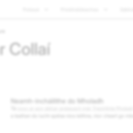
Polasaí
Príobháideachas
Sábhá
cht
 Collaí
Neamh-incháilithe do Mholadh
Tá
cosc ​​ar aon ábhar gnéasach inár Treoirlínte Phobai
a leathan do lucht spéise níos leithne, níor cheart go m