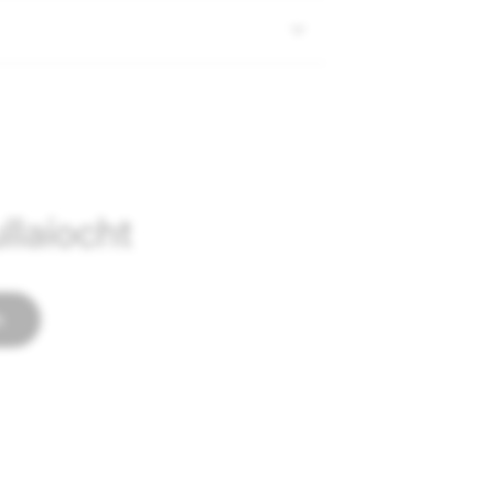
llaíocht
h