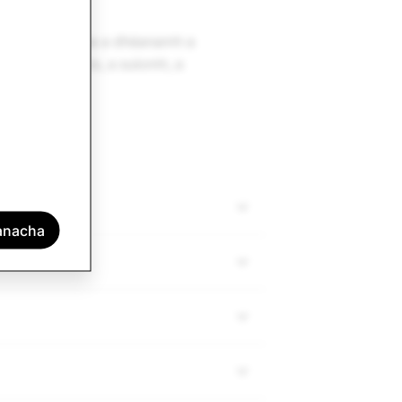
fhéadfaimis rogha a dhéanamh a
the ar a n-aois, a suíomh, a
tanacha