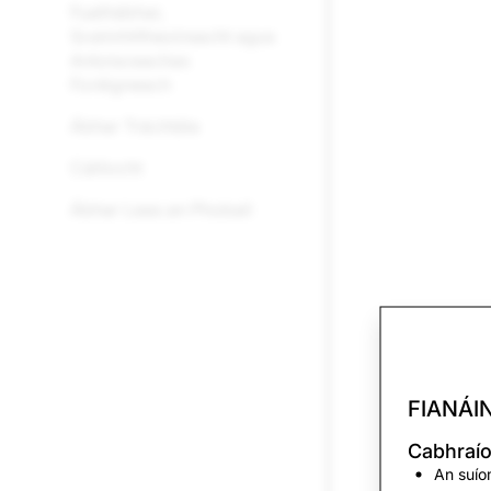
Fuathábhar,
Sceimhlitheoireacht agus
Antoisceachas
Foréigneach
Ábhar Tráchtála
Cáilíocht
Ábhar Leas an Phobail
FIANÁI
Cabhraío
An suío