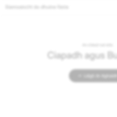
Siamsaíocht do dhuine fásta
An chéad rud eile:
Ciapadh agus Bu
Léigh Ar Aghaid