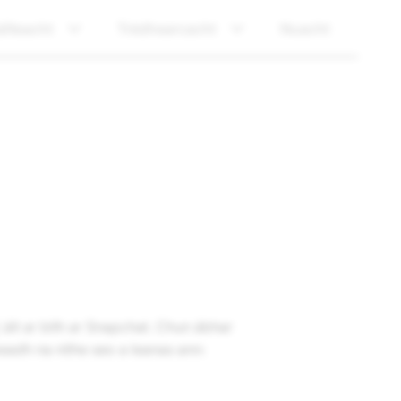
ilteacht
Trédhearcacht
Nuacht
l
áit ar bith ar Snapchat. Chun ábhar
beadh na nithe seo a leanas ann: