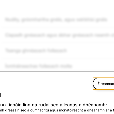
Nudity, gníomhartha gnéis, agus seirbhísí gnéis
Ciapadh gnéasach agus ábhar gnéasach neamh-ch
Teanga ghnéasach follasach
Íomháineachas follasach molta
Mionaoisigh i gcásanna gnéis
Éireanna
N
nn fianáin linn na rudaí seo a leanas a dhéanamh:
mh gréasáin seo a cumhachtú agus monatóireacht a dhéanamh ar a f