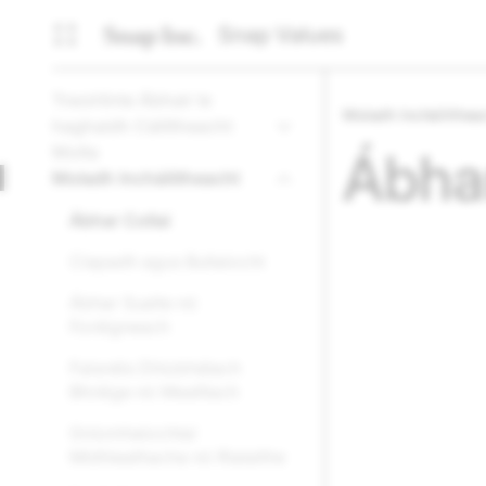
Snap Values
Treoirlínte Ábhair le
Moladh Incháilithea
haghaidh Cáilitheacht
Molta
Ábhar
Moladh Incháilitheacht
Ábhar Collaí
Ciapadh agus Bullaíocht
Ábhar Suaite nó
Foréigneach
Faisnéis Dhíobhálach
Bhréige nó Mealltach
Gníomhaíochtaí
Mídhleathacha nó Rialaithe