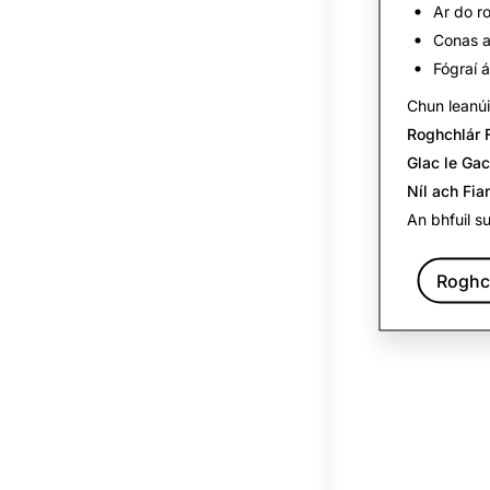
Ar do r
Conas a
Fógraí 
Chun leanúi
Roghchlár 
Glac le Ga
Níl ach Fia
An bhfuil s
Roghc