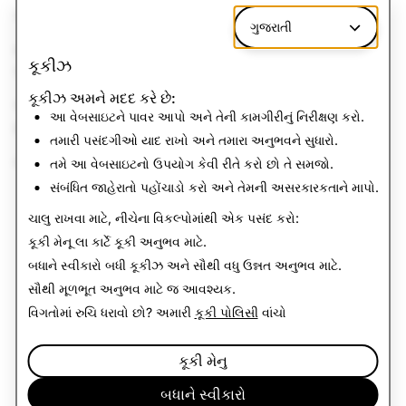
આવવા બદલ હું આભારી છું.
ગુજરાતી
સમિતિના સભ્યો, હું તમને મારી પ્રતિબદ્ધતા આપું છું કે અમે
કૂકીઝ
ઑનલાઇન સલામતી માટેના ઉકેલનો ભાગ બનીશું.
કૂકીઝ અમને મદદ કરે છે:
અમે અમારી ખામીઓ વિશે પ્રમાણિક રહીશું, અને અમે સુધારવા
આ વેબસાઇટને પાવર આપો અને તેની કામગીરીનું નિરીક્ષણ કરો.
માટે સતત કામ કરીશું.
તમારી પસંદગીઓ યાદ રાખો અને તમારા અનુભવને સુધારો.
તમારો આભાર અને હું તમારા પ્રશ્નોના જવાબ આપવા માટે આતુર છું.
તમે આ વેબસાઇટનો ઉપયોગ કેવી રીતે કરો છો તે સમજો.
સંબંધિત જાહેરાતો પહોંચાડો કરો અને તેમની અસરકારકતાને માપો.
સમાચાર પર પાછા
ચાલુ રાખવા માટે, નીચેના વિકલ્પોમાંથી એક પસંદ કરો:
કૂકી મેનૂ
લા કાર્ટે કૂકી અનુભવ માટે.
બધાને સ્વીકારો
બધી કૂકીઝ અને સૌથી વધુ ઉન્નત અનુભવ માટે.
સૌથી મૂળભૂત અનુભવ માટે
જ આવશ્યક
.
વિગતોમાં રુચિ ધરાવો છો? અમારી
કૂકી પોલિસી
વાંચો
કૂકી મેનુ
બધાને સ્વીકારો