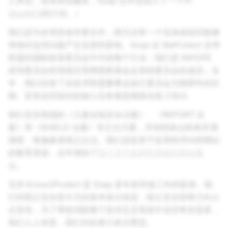
人来说，也有类似服务，Snap 去年也加入了一个叫
StopNCII
的计划。）
我们还与全球其他专家合作，因为没有一个实体或组织能够
单独对这些问题产生实质性影响。Snap 在 WeProtect 全球
联盟的国际政策委员会中代表整个行业；我们是 INHOPE
咨询委员会和英国互联网观察基金会资助委员会的成员；去
年，我们结束了在技术联盟董事会执行委员会为期两年的任
期。所有这些组织的核心任务都是根除在线 CSEA。
我们支持美国的《儿童在线安全法案》、《REPORT 法
案》和《SHIELD 法案》等立法方案，并协助执法机构开展
调查，将施暴者绳之以法。我们还投资于应用程序内和网站
的教育资源，去年增加了
四个关于各种性风险的简短视
频
。
支持 Know2Protect 是 Snap 多年来所做工作的延伸。我
们对国土安全部今天的发布表示祝贺，国土安全部努力向公
众宣传，为了帮助消除整个技术生态系统中这些卑劣危害，
我们人人有责，我们对此努力表示赞赏。