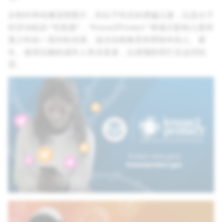
从制作和传播违禁图片，到出于性目的诱骗儿童，以及出于
经济动机的 "性勒索"，"Know2Protect "将揭示影响儿童和
青少年的一系列性伤害。该活动将教育和帮助年轻人、家
长、值得信赖的成年人和决策者，以便预防和打击这些犯
罪。