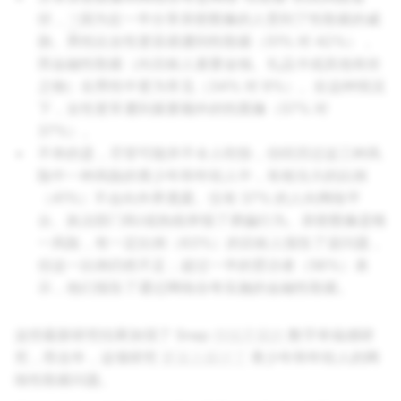
径，
因为近一半分享亲密图像的人受到了性勒索的威
3
胁。男性比女性更容易遭到性勒索（51% 对 42%），
而金融性勒索（向目标人索要金钱、礼品卡或其他有价
之物）在男性中更为常见（34% 对 9%）。在这种情况
下，女性更常遭到索要额外的性图像（57% 对
37%）。
不幸的是，尽管可能并不令人吃惊，但经历过这三种风
险中一种风险的青少年和年轻人中，有相当大的比例
（41%）不会向外界透露。仅有 37% 的人向网络平
台、执法部门和/或热线举报了诱骗行为。亲密图像是唯
一风险，有一定比例（63%）的目标人报告了该问题，
但这一比例仍然不足；超过一半的受访者（56%）表
示，他们报告了通过网络自夸实施的金融性勒索。
这些最新研究结果加强了 Snap
持续开展的
数字幸福感研
究，而去年，这项研究
更深入探讨了
青少年和年轻人的网
络性勒索问题。