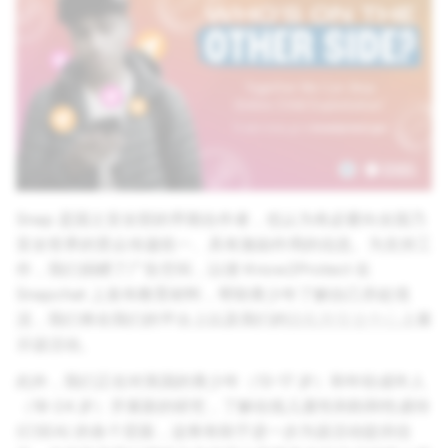
Snap 是国土安全部的早期合作者，也认为有必要向全国乃
至全世界的受众传递统一、具有激励作用的信息。为支持工
作，我们捐赠了广告空间，以便 Know2Protect 在
Snapchat 上发布教育材料，帮助青少年了解自己所处境
况，我们将在我们的平台上以及我们的
隐私和安全中心
上展
示该活动。
此外，我们正在对美国的青少年（13-17 岁）和年轻成年人
（18-24 岁）开展新的研究，了解在线儿童性剥削和性虐待
(CSEA) 的各个层面，这将有助于进一步为该活动提供信