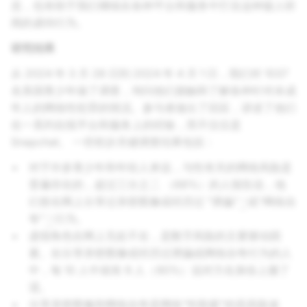
息，也有助于我们继续在各种平台和服务中打击这种骇人听
闻的虐待行为。
研究结果
从 2024 年 3 月 28 日到 2024 年 4 月 1 日，我们对 1037
名美国青少年做了调查，询问他们接触和了解各种针对未成
年人的网络性犯罪的情况。参与者做出了回应，讲述了他们
在一系列在线平台和服务上的经验，而不仅仅是
Snapchat。 一些初步关键调查结果包括：
对于许多青少年和年轻人来说，与性有关的网络风险是
普遍存在的，超过三分之二 （68%）的人报告说，他
们曾在网上分享过亲密图像或经历过 "诱骗"
或“网络自
1
夸”
行为。
2
虚假角色在网上无处不在，是数字风险的主要驱动因
素。在分享亲密图像或经历过诱骗或网络自夸行为的人
中，每 10 人中就有 9 人（90%）说对方在身份上撒了
谎。
分享亲密图像和网络自夸是网络"性勒索"的高风险途