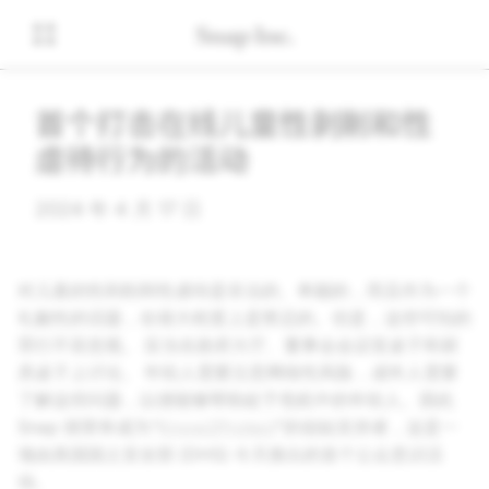
首个打击在线儿童性剥削和性
虐待行为的活动
2024 年 4 月 17 日
对儿童的性剥削和性虐待是非法的、卑鄙的，而且作为一个
礼貌性的话题，在很大程度上是禁忌的。但是，这些可怕的
罪行不容忽视。 应当在政府大厅、董事会会议室桌子和厨
房桌子上讨论。 年轻人需要注意网络性风险，成年人需要
了解这些问题，以便能够帮助处于危机中的年轻人。因此
Snap 很荣幸成为“
Know2Protect
”的创始支持者，这是一
项由美国国土安全部 (DHS) 今天推出的首个公众意识活
动。