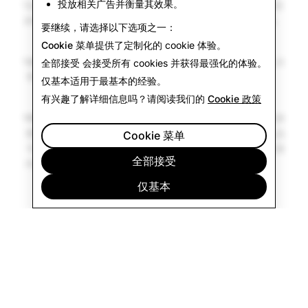
投放相关广告并衡量其效果。
当某人（通常是成年人）以性剥削、制作图像或亲自接触为目
1
的结交未成年人时，就会发生以性为目的的在线儿童性诱骗。
要继续，请选择以下选项之一：
Cookie 菜单
提供了定制化的 cookie 体验。
猫钓 (Catfishing) 是指犯罪者假装自己是某人，引诱目标人分
2
全部接受
会接受所有 cookies 并获得最强化的体验。
享个人信息或性图像。
仅基本
适用于最基本的经验。
有兴趣了解详细信息吗？请阅读我们的
Cookie 政策
网络性骚扰是指，施暴者以某种方式获得或声称拥有某人的亲
3
密图像，然后威胁或试图勒索目标，要求对方提供金钱、礼品
Cookie 菜单
卡、更多性图像或其他个人信息，以换取对方不通过网络渠道
全部接受
向该年轻人的家人和朋友公开这些材料。
仅基本
公司
社区
广告
法律
隐私政策
使用条款