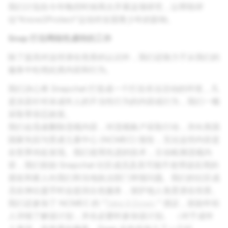
我们计划在今年晚些时候再次开展这项研究，以帮助评
估"Know2Protect"运动对全国青少年的影响。
Snap 打击网络性虐待的工作
除了提高对这些潜在危害的认识外，我们还致力于从我们的
服务中杜绝此类内容和行为。
我们决心将 Snapchat 打造成一个打击非法活动的环境，凡
是涉及针对未成年人的不当性行为的内容或行为，我们一概
采取零容忍政策。
我们会迅速删除违规内容，对违规账户采取行动，并向美国
国家失踪与受虐儿童中心 (NCMEC) 报告，无论这些内容是
在世界何处发现。我们使用先进的技术，主动检测违规内
容，我们鼓励 Snapchat 社区成员及其可能不使用该应用的
朋友和家人向我们和当地执法部门举报问题。我们的社区成
员在伸出援手时会提供出色服务，保护他人免受潜在伤害。
我们还参加了 NCMEC 的 "
Take It Down
" 倡议，鼓励年轻
人详细了解该计划，并在必要时参加该计划。 （对于成年