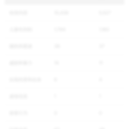
色情内容
10,436
5,527
儿童性剥削
1,794
1,160
骚扰和霸凌
38
37
威胁和暴力
14
11
自我伤害和自杀
6
4
虚假信息
1
1
假冒行为
0
0