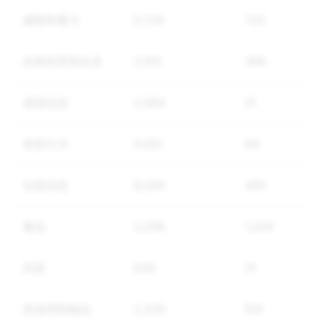
威胁和暴力
5,729
725
自我伤害和自杀
2,100
396
虚假信息
2,984
51
假冒行为
9,100
64
垃圾信息
8,099
495
毒品
2,298
1,204
武器
639
51
其他管制物品
2,326
910