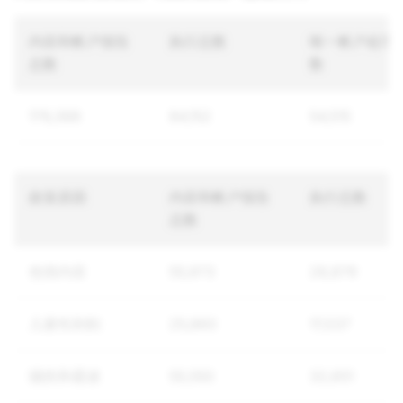
内容和帐户报告
执行总数
唯一帐户处理
总数
数
176,388
84,152
54,515
政策原因
内容和帐户报告
执行总数
总数
色情内容
55,973
28,879
儿童性剥削
25,860
17,037
骚扰和霸凌
55,550
32,651