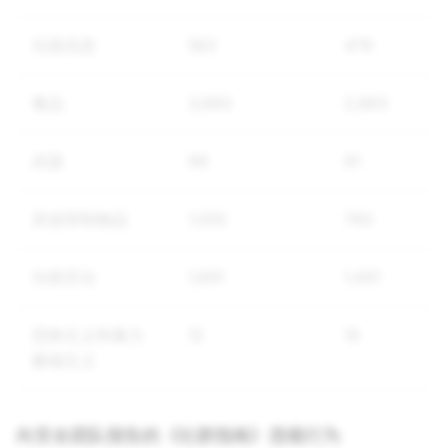
垃圾信息
562
476
毒品
3,660
2,883
武器
99
91
其他管制物品
1,055
780
仇恨言论
1,691
1,491
恐怖主义和暴力
12
10
极端主义
向安全团队报告的《社群指南》违规行为