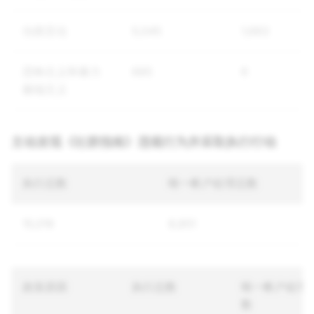
仇恨言论
5,045
1,683
恐怖主义和暴力
685
6
极端主义
主动发现《社群指南》违规行为并采取执行行动
执行总数
唯一帐户处理总数
15,019
8,851
政策原因
执行总数
唯一帐户处理
数