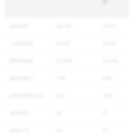
数
色情内容
39,315
27,143
儿童性剥削
18,831
12,981
骚扰和霸凌
32,689
24,580
威胁和暴力
739
656
自我伤害和自杀
402
366
虚假信息
52
51
假冒行为
64
61