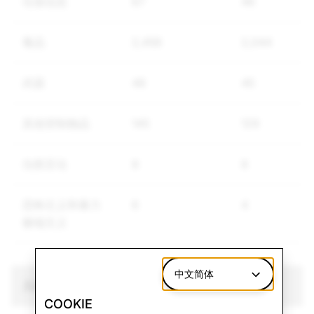
垃圾信息
67
46
毒品
2,456
2,044
武器
48
45
其他管制物品
145
129
仇恨言论
8
8
恐怖主义和暴力
6
4
极端主义
中文简体
儿童性剥削与性虐待 (CSEA)：禁用帐户总数
COOKIE