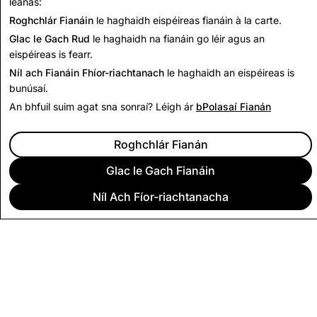
leanas:
Roghchlár Fianáin
le haghaidh eispéireas fianáin à la carte.
Glac le Gach Rud
le haghaidh na fianáin go léir agus an
eispéireas is fearr.
Níl ach Fianáin Fhíor-riachtanach
le haghaidh an eispéireas is
bunúsaí.
An bhfuil suim agat sna sonraí? Léigh ár
bPolasaí Fianán
Roghchlár Fianán
Glac le Gach Fianáin
Níl Ach Fíor-riachtanacha
CUIDEACHTA
POBAL
FÓGRAÍOCHT
DLÍTHIÚIL
POLASAÍ PRÍOBHÁIDEACHAIS
TÉARMAÍ SEIRBHÍSE