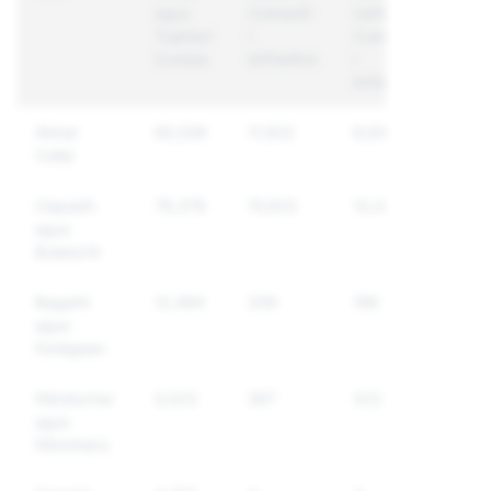
agus
Cuireadh
Uathúla a
Tuairiscí
i
Cuireadh
Cuntais
bhFeidhm
i
bhFeidhm
Ábhar
60,539
11,932
8,931
Collaí
Ciapadh
76,376
15,933
13,430
agus
Bulaíocht
Bagairtí
12,494
209
196
agus
Foréigean
Féindochar
5,023
367
322
agus
Féinmharú