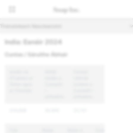
Thánaisteach Nascleanúint
India: Eanáir 2024
Cuntas / Sáruithe Ábhair
Iomlán na
Abhár
Cuntais
dTuairiscí ar
Iomlán a
Uathúla
Ábhar agus
Cuireadh
Iomlána a
ar Chuntais
i
Cuireadh i
bhFeidhm
bhFeidhm
234,858
30,935
23,721
Cúis
Ábhar
Ábhar a
Cuntais