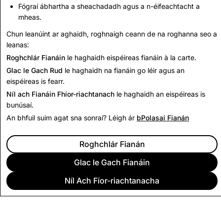
Cuntais Iomlána
Iomlán
Fógraí ábhartha a sheachadadh agus a n-éifeachtacht a
mheas.
2,807
0
Chun leanúint ar aghaidh, roghnaigh ceann de na roghanna seo a
leanas:
Ar Ais Chuig Tuarascálacha Trédhearcachta Na India
Roghchlár Fianáin
le haghaidh eispéireas fianáin à la carte.
Glac le Gach Rud
le haghaidh na fianáin go léir agus an
eispéireas is fearr.
Níl ach Fianáin Fhíor-riachtanach
le haghaidh an eispéireas is
bunúsaí.
An bhfuil suim agat sna sonraí? Léigh ár
bPolasaí Fianán
Roghchlár Fianán
Glac le Gach Fianáin
Níl Ach Fíor-riachtanacha
CUIDEACHTA