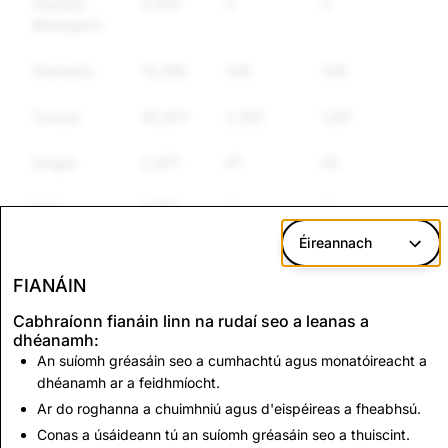
Faisnéis
4,353
4
4
Bhréagach
Pearsanú
14,358
138
138
Turscar
43,307
2,052
1,892
Drugaí
2,437
67
62
Airm
2,189
1
1
Éireannach
Earraí
7,024
73
71
Rialaithe
FIANÁIN
Eile
Cabhraíonn fianáin linn na rudaí seo a leanas a
dhéanamh:
Fuathchaint
6,758
159
149
An suíomh gréasáin seo a cumhachtú agus monatóireacht a
dhéanamh ar a feidhmíocht.
Ar do roghanna a chuimhniú agus d'eispéireas a fheabhsú.
CSEAI:
Sceimhlitheoireacht:
Scriosadh
Scriosadh Cuntais
Conas a úsáideann tú an suíomh gréasáin seo a thuiscint.