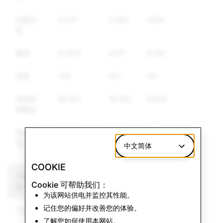
垃圾信
3,237
2,094
1,814
息
毒品
12,470
5,571
4,100
武器
735
137
117
其他管
16,763
16,533
9,529
制物品
仇恨言
1,489
447
345
论
中文简体
COOKIE
CSEAI: 帐户删除总
恐怖主义：帐户删除总
Cookie 可帮助我们：
数
数
为该网站供电并监控其性能。
记住您的偏好并改善您的体验。
1,323
0
了解您如何使用本网站。