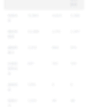
数量
色情内
12,564
4,924
3,285
容
骚扰和
22,508
2,712
2,307
霸凌
威胁和
3,313
684
532
暴力
自我伤
847
143
129
害和自
杀
虚假信
1,513
0
0
息
假冒行
1,223
49
49
为