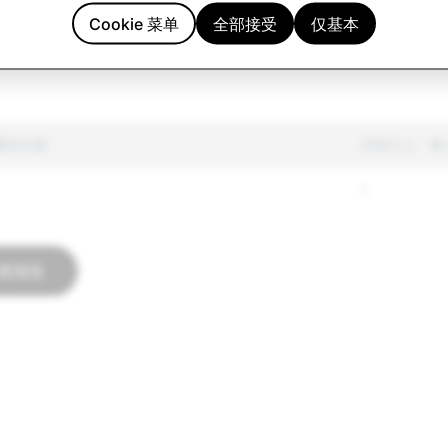
10,863
Cookie 菜单
全部接受
仅基本
6,182
1
户删除总数
恐怖主义：帐
1
度报告