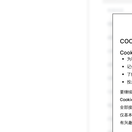
色情内容
骚扰和霸凌
威胁和暴力
COO
自我伤害和自
Coo
为
虚假信息
记
了
假冒行为
投
垃圾信息
要继
Cook
毒品
全部
仅基
武器
有兴