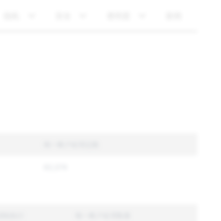
隐私
安全
透明度
新闻
唯一帐户处理总数
62,074
强制执行
唯一帐户处理数量