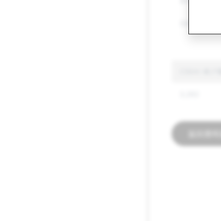
其他管制物品
仇恨言论
CSEAI: 帐
3,262
返回透明