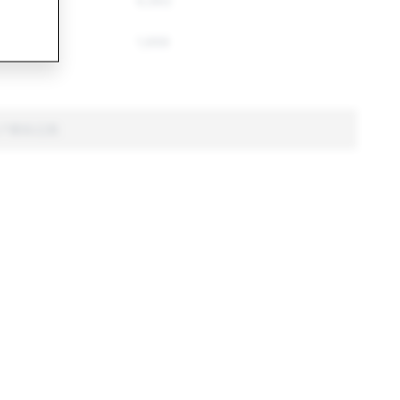
10,266
6,992
,891
1,668
户删除总数