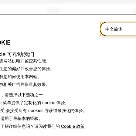
76,953
116,897
中文简体
15,060
KIE
杀
3,524
kie 可帮助我们：
该网站供电并监控其性能。
4,849
住您的偏好并改善您的体验。
解您如何使用本网站。
10,337
放相关广告并衡量其效果。
续，请选择以下选项之一：
12,595
ie 菜单
提供了定制化的 cookie 体验。
28,342
1
接受
会接受所有 cookies 并获得最强化的体验。
本
适用于最基本的经验。
934
趣了解详细信息吗？请阅读我们的
Cookie 政策