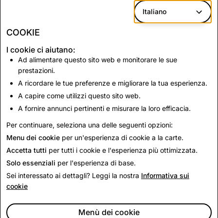
possa darvi maggiori informazioni su alcune delle basi
Italiano
e che possa incoraggiare i genitori e i parenti a leggere
COOKIE
la nostra
Guida per i Genitori
per una spiegazione
dettagliata su ognuno dei nostri prodotti e risorse
I cookie ci aiutano:
aggiuntive per aiutare gli Snapchatter a connettersi in
Ad alimentare questo sito web e monitorare le sue
un ambiente sano, sicuro e divertente.
prestazioni.
A ricordare le tue preferenze e migliorare la tua esperienza.
A capire come utilizzi questo sito web.
Jen
A fornire annunci pertinenti e misurare la loro efficacia.
Per continuare, seleziona una delle seguenti opzioni:
Torna alle Notizie
Menu dei cookie
per un'esperienza di cookie a la carte.
Accetta tutti
per tutti i cookie e l'esperienza più ottimizzata.
Solo essenziali
per l'esperienza di base.
Sei interessato ai dettagli? Leggi la nostra
Informativa sui
cookie
Menù dei cookie