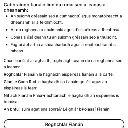
Sna míonna amach romhainn, beimid ag roinnt tuilleadh
Cabhraíonn fianáin linn na rudaí seo a leanas a
sonraí faoi na huirlisí nua tuismitheoirí atá á bhforbairt
dhéanamh:
againn, agus é mar sprioc againn níos mó léargais a
An suíomh gréasáin seo a cumhachtú agus monatóireacht a
thabhairt do thuismitheoirí ar cé leis a bhfuil a gcuid
dhéanamh ar a feidhmíocht.
déagóirí ag caint ar Snapchat, agus a bpríobháideacht á
Ar do roghanna a chuimhniú agus d'eispéireas a fheabhsú.
urramú ag an am céanna.
Conas a úsáideann tú an suíomh gréasáin seo a thuiscint.
Fógraí ábhartha a sheachadadh agus a n-éifeachtacht a
Agus leanfaimid orainn ag cur leis an obair chriticiúil
mheas.
seo, le comhpháirtíochtaí breise agus feabhsuithe
Chun leanúint ar aghaidh, roghnaigh ceann de na roghanna seo
oibríochtúla ar siúl.
a leanas:
Roghchlár Fianáin
le haghaidh eispéireas fianáin à la carte.
Ar ais chuig Nuacht
Glac le Gach Rud
le haghaidh na fianáin go léir agus an
eispéireas is fearr.
Níl ach Fianáin Fhíor-riachtanach
le haghaidh an eispéireas is
bunúsaí.
An bhfuil suim agat sna sonraí? Léigh ár
bPolasaí Fianán
Roghchlár Fianán