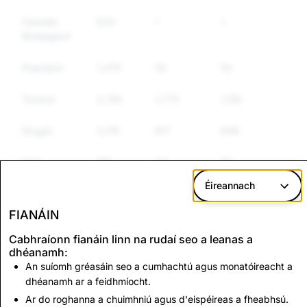
Faisnéis
620
1
1
Bhréagach
Pearsanú
1,474
53
53
Turscar
2,745
1,773
1,556
Drugaí
2,119
817
648
Airm
118
24
16
Éireannach
Earraí
167
127
115
Rialaithe
FIANÁIN
Eile
Cabhraíonn fianáin linn na rudaí seo a leanas a
dhéanamh:
Fuathchaint
814
250
229
An suíomh gréasáin seo a cumhachtú agus monatóireacht a
dhéanamh ar a feidhmíocht.
Ar do roghanna a chuimhniú agus d'eispéireas a fheabhsú.
CSEAI:
Sceimhlitheoireacht: