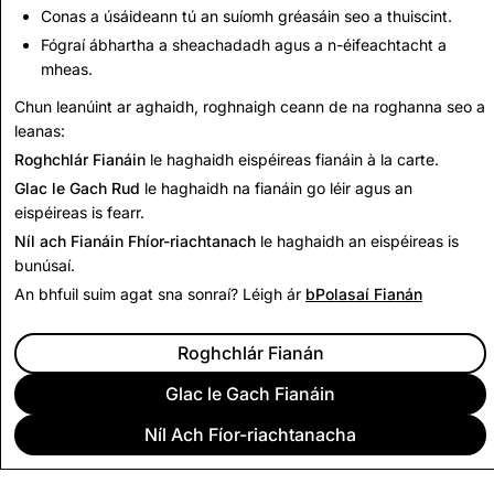
Scriosadh
Scriosadh Cuntais
Conas a úsáideann tú an suíomh gréasáin seo a thuiscint.
Cuntais Iomlána
Iomlán
Fógraí ábhartha a sheachadadh agus a n-éifeachtacht a
mheas.
632
0
Chun leanúint ar aghaidh, roghnaigh ceann de na roghanna seo a
leanas:
Ar ais chuig Tuairisc Trédhearcachta
Roghchlár Fianáin
le haghaidh eispéireas fianáin à la carte.
Glac le Gach Rud
le haghaidh na fianáin go léir agus an
eispéireas is fearr.
Níl ach Fianáin Fhíor-riachtanach
le haghaidh an eispéireas is
bunúsaí.
An bhfuil suim agat sna sonraí? Léigh ár
bPolasaí Fianán
Roghchlár Fianán
Glac le Gach Fianáin
Níl Ach Fíor-riachtanacha