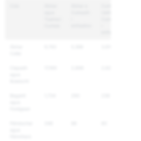
Cúis
Ábhar
Ábhar a
Cuntais
agus
Cuireadh
Uathúla a
Tuairiscí
i
Cuireadh
Cuntais
bhFeidhm
i
bhFeidhm
Ábhar
9,743
5,386
3,610
Collaí
Ciapadh
17,169
2,898
2,621
agus
Bulaíocht
Bagairtí
1,734
290
238
agus
Foréigean
Féindochar
346
88
80
agus
Féinmharú