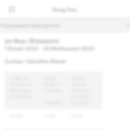
Thánaisteach Nascleanúint
an Nua-Shéalainn
1 Éanair 2023 - 30 Meitheamh 2023
Cuntas / Sáruithe Ábhair
Iomlán na
Abhár
Cuntais
dTuairiscí ar
Iomlán a
Uathúla
Ábhar agus
Cuireadh
Iomlána a
ar Chuntais
i
Cuireadh i
bhFeidhm
bhFeidhm
37,049
11,707
8,670