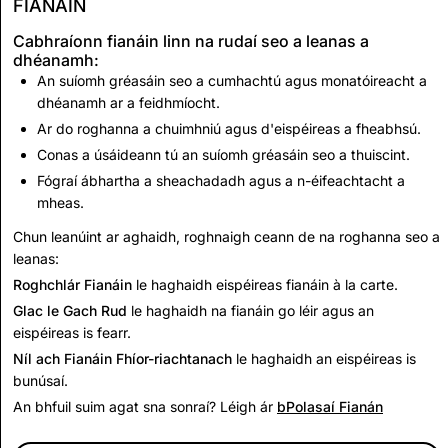
cht Chúng
FIANÁIN
Cabhraíonn fianáin linn na rudaí seo a leanas a
dhéanamh:
An suíomh gréasáin seo a cumhachtú agus monatóireacht a
CSEA: Iomlán na gcuntas díchumasaithe
dhéanamh ar a feidhmíocht.
Ar do roghanna a chuimhniú agus d'eispéireas a fheabhsú.
3,266
Conas a úsáideann tú an suíomh gréasáin seo a thuiscint.
Fógraí ábhartha a sheachadadh agus a n-éifeachtacht a
mheas.
Ar ais chuig Tuairisc Trédhearcachta
Chun leanúint ar aghaidh, roghnaigh ceann de na roghanna seo a
leanas:
Roghchlár Fianáin
le haghaidh eispéireas fianáin à la carte.
Glac le Gach Rud
le haghaidh na fianáin go léir agus an
eispéireas is fearr.
Níl ach Fianáin Fhíor-riachtanach
le haghaidh an eispéireas is
bunúsaí.
An bhfuil suim agat sna sonraí? Léigh ár
bPolasaí Fianán