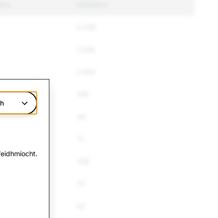
dhm
bhFeidhm
5,246
1,038
2,852
109
ch
36
71
eidhmíocht.
258
70
52