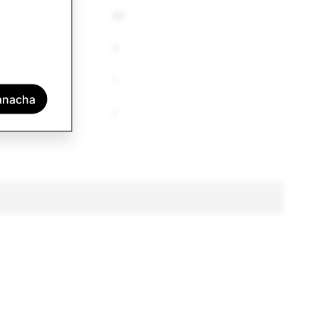
88
0
1
tanacha
1