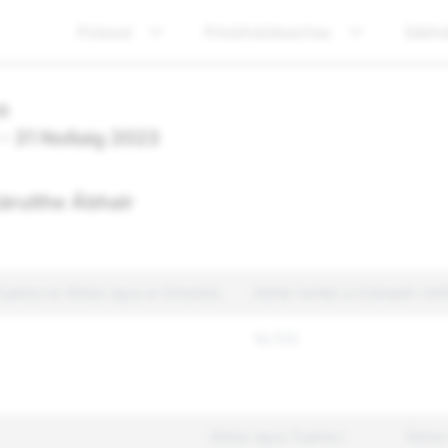
Polasaí
Príobháideachas
Sábhá
o
 - 31 Nollaig 2023
áruithe Ábhair
uairiscí ar Ábhar agus ar Chuntais
Abhár Iomlán a Cuireadh i b
14,723
Ábhar agus Tuairiscí
Ábhar 