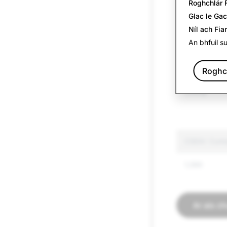
Roghchlár 
Fuathchaint
Glac le Ga
Níl ach Fia
Faisnéis Bh
An bhfuil s
Airm
Roghc
Terroraíocht
Chúng
CSEAI: Cunt
1,590
Ar ais c