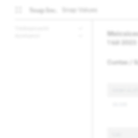
Snap Values
Trédhearcacht
Meicsice
Acmhainní
1 Iúil 2023
Cuntas / S
Iomlán na dT
39,436
Cúis