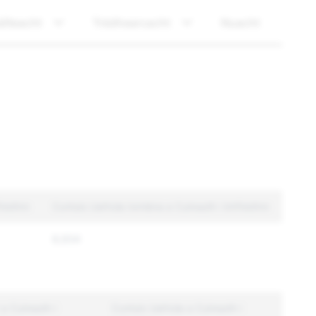
ilteacht
Trédhearcacht
Nuacht
hFeidhm
Cuntais Uathúla Iomlána a Cuireadh i bhFeidhm
8,934
a Cuireadh i
Cuntais Uathúla a Cuireadh i