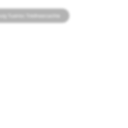
huig Tuairisc Trédhearcachta
FÓGRAÍOCHT
chat
Fógraí Snapchat
acles
polasaithe fógraíochta
ail
Leabharlann Fógraí Polaitiúla