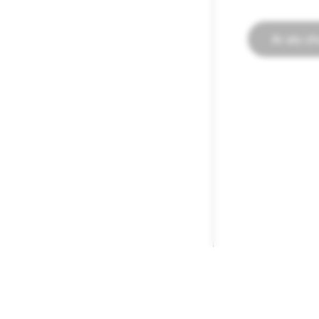
Ar ais c
CUIDEACHTA
POBAL
Snap Inc.
Tacaíocht Snap
Gairmeacha
Tacaíocht Spect
Nuacht
Treoirlínte Phob