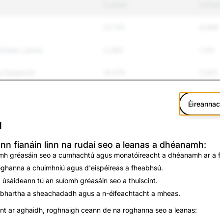
Cuntais
bhFei
13,705
8,968
Ghnéis Leanaí
2,384
1,141
s Bulaíocht
16,079
3,801
s Foréigean
1,163
136
Éireanna
agus Féinmharú
260
62
N
2,170
71
nn fianáin linn na rudaí seo a leanas a dhéanamh:
mh gréasáin seo a cumhachtú agus monatóireacht a dhéanamh ar a f
1,720
291
oghanna a chuimhniú agus d'eispéireas a fheabhsú.
 úsáideann tú an suíomh gréasáin seo a thuiscint.
228
88
ábhartha a sheachadadh agus a n-éifeachtacht a mheas.
he Eile
351
62
nt ar aghaidh, roghnaigh ceann de na roghanna seo a leanas: