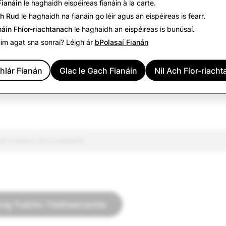
Fianáin
le haghaidh eispéireas fianáin à la carte.
390
101
ch Rud
le haghaidh na fianáin go léir agus an eispéireas is fearr.
náin Fhíor-riachtanach
le haghaidh an eispéireas is bunúsaí.
réagach
745
0
uim agat sna sonraí? Léigh ár
bPolasaí Fianán
107
1
hlár Fianán
Glac le Gach Fianáin
Níl Ach Fíor-riach
 agus Sceimhlitheoireacht
134
1
ais Iomlána Díchumasaithe
huig Tuairisc Trédhearcachta