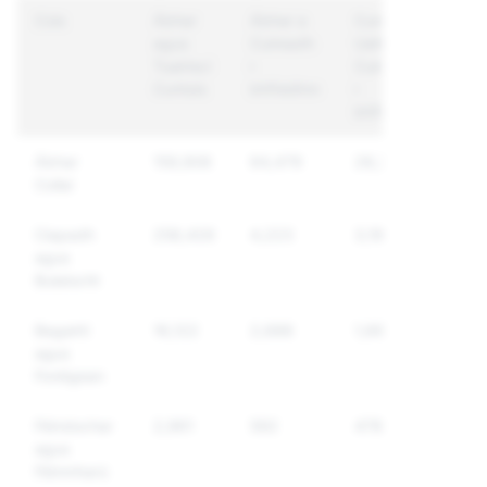
Cúis
Ábhar
Ábhar a
Cuntais
agus
Cuireadh
Uathúla a
Tuairiscí
i
Cuireadh
Cuntais
bhFeidhm
i
bhFeidhm
Ábhar
159,906
64,479
28,327
Collaí
Ciapadh
256,426
4,223
3,196
agus
Bulaíocht
Bagairtí
16,122
2,688
1,665
agus
Foréigean
Féindochar
2,961
592
478
agus
Féinmharú