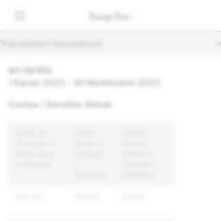
Thánaisteach Nascleanúint
an Iaráic
1 Éanair 2023 - 30 Meitheamh 2023
Cuntas / Sáruithe Ábhair
Iomlán na
Abhár
Cuntais
dTuairiscí ar
Iomlán a
Uathúla
Ábhar agus
Cuireadh
Iomlána a
ar Chuntais
i
Cuireadh i
bhFeidhm
bhFeidhm
486,331
73,900
33,503