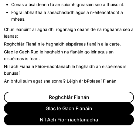
Scriosadh
Scriosadh Cuntais
Conas a úsáideann tú an suíomh gréasáin seo a thuiscint.
Cuntais Iomlána
Iomlán
Fógraí ábhartha a sheachadadh agus a n-éifeachtacht a
mheas.
9,907
0
Chun leanúint ar aghaidh, roghnaigh ceann de na roghanna seo a
leanas:
Ar ais chuig Tuairisc Trédhearcachta
Roghchlár Fianáin
le haghaidh eispéireas fianáin à la carte.
Glac le Gach Rud
le haghaidh na fianáin go léir agus an
eispéireas is fearr.
Níl ach Fianáin Fhíor-riachtanach
le haghaidh an eispéireas is
bunúsaí.
An bhfuil suim agat sna sonraí? Léigh ár
bPolasaí Fianán
Roghchlár Fianán
Glac le Gach Fianáin
Níl Ach Fíor-riachtanacha