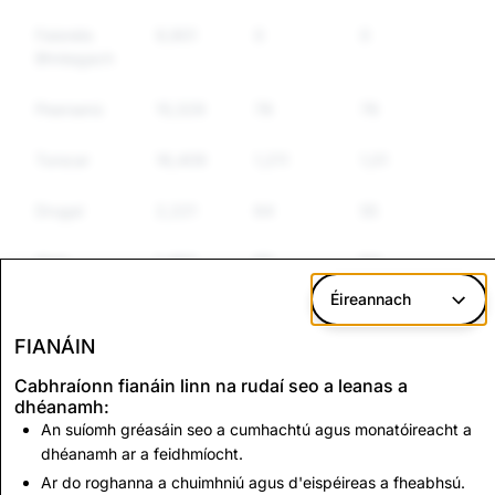
Faisnéis
9,901
0
0
Bhréagach
Pearsanú
15,329
78
76
Turscar
16,409
1,211
1,018
Drugaí
2,221
64
55
Airm
1,492
85
64
Éireannach
Earraí
1,449
417
338
Rialaithe
FIANÁIN
Eile
Cabhraíonn fianáin linn na rudaí seo a leanas a
dhéanamh:
Fuathchaint
4,115
63
52
An suíomh gréasáin seo a cumhachtú agus monatóireacht a
dhéanamh ar a feidhmíocht.
Ar do roghanna a chuimhniú agus d'eispéireas a fheabhsú.
CSEAI:
Sceimhlitheoireacht: