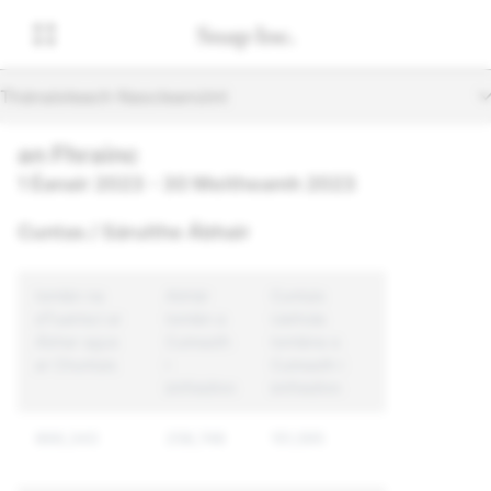
Thánaisteach Nascleanúint
an Fhrainc
1 Éanair 2023 - 30 Meitheamh 2023
Cuntas / Sáruithe Ábhair
Iomlán na
Abhár
Cuntais
dTuairiscí ar
Iomlán a
Uathúla
Ábhar agus
Cuireadh
Iomlána a
ar Chuntais
i
Cuireadh i
bhFeidhm
bhFeidhm
866,343
258,748
151,595