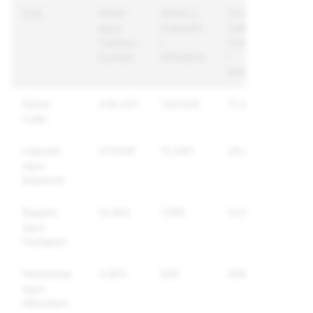
Cúis
Ábhar
Ábhar a
Cuntais
agus
Cuireadh
Uathúla a
Tuairiscí
i
Cuireadh
Cuntais
bhFeidhm
i
bhFeidhm
Ábhar
236,247
128,626
71,288
Collaí
Ciapadh
317,648
31,440
26,073
agus
Bulaíocht
Bagairtí
51,463
7,595
5,297
agus
Foréigean
Féindochar
4,463
508
459
agus
Féinmharú