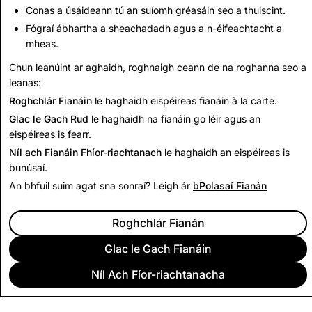
Scriosadh
Scriosadh Cuntais
Conas a úsáideann tú an suíomh gréasáin seo a thuiscint.
Cuntais Iomlána
Iomlán
Fógraí ábhartha a sheachadadh agus a n-éifeachtacht a
mheas.
8,363
5
Chun leanúint ar aghaidh, roghnaigh ceann de na roghanna seo a
leanas:
Ar ais chuig Tuairisc Trédhearcachta
Roghchlár Fianáin
le haghaidh eispéireas fianáin à la carte.
Glac le Gach Rud
le haghaidh na fianáin go léir agus an
eispéireas is fearr.
Níl ach Fianáin Fhíor-riachtanach
le haghaidh an eispéireas is
bunúsaí.
An bhfuil suim agat sna sonraí? Léigh ár
bPolasaí Fianán
Roghchlár Fianán
Glac le Gach Fianáin
Níl Ach Fíor-riachtanacha