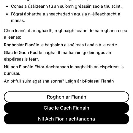
faoi obair ar shábháilteacht ar líne i gcoitinne, tabhair
Conas a úsáideann tú an suíomh gréasáin seo a thuiscint.
cuairt ar ár
Mol Príobháideachta & Sábháilteachta
, áit
Fógraí ábhartha a sheachadadh agus a n-éifeachtacht a
ar fhoilsigh muid le déanaí ár
dtaighde
is déanaí maidir
mheas.
le folláine dhigiteach sna Stáit Aontaithe agus in
Chun leanúint ar aghaidh, roghnaigh ceann de na roghanna seo
áiteanna eile’.
a leanas:
Roghchlár Fianáin
le haghaidh eispéireas fianáin à la carte.
Ar ais chuig Nuacht
Glac le Gach Rud
le haghaidh na fianáin go léir agus an
eispéireas is fearr.
Níl ach Fianáin Fhíor-riachtanach
le haghaidh an eispéireas is
bunúsaí.
An bhfuil suim agat sna sonraí? Léigh ár
bPolasaí Fianán
Roghchlár Fianán
Glac le Gach Fianáin
Níl Ach Fíor-riachtanacha