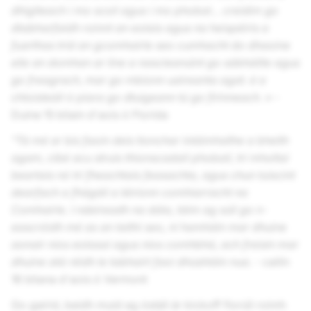
dhigiteach i mo scoil agus i mo phobal… creidim go
dtabharfaidh roinnt an eolais agus na heispéiris a
fuarthas tríd an gcomhairle seo cumhacht do dhaoine
eile an domhan ar líne a nascleanúint go sábháilte agus
go freagrach, mar go mbíonn uaireanta agat. é a
chloisteáil ó piara go dtuigeann tú go fírinneach. » -
Duine 15 bliain d'aois ó Florida
“Tá mé ar bís faoin deis tionchar inláimhsithe a bheith
agam, cibé acu struis thionscadail phobail, trí mholtaí
beartais nó trí fheachtais feasachta, agus chun tuiscint
dearfach a fhágáil a léiríonn comhiarracht na
Comhairle. I ndeireadh na dála, táim ag súil go n-
eascróidh mé as an taithí seo, ní hamháin mar dhuine
aonair níos eolasaí agus níos comhbhá, ach freisin mar
dhuine atá réidh le tabhairt faoi dhúshláin nua. -
cailín
16 bliana d'aois ó Vermont
Go gairid, beidh muid ag óstáil ár kickoff fíorúil roimh