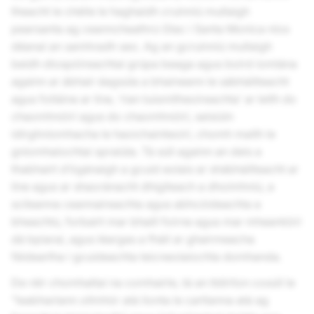
theacht le chéile le haghaidh cruinniú mullaigh
pearsanta ag ceanncheathrú Glac i Santa Monica níos
déanaí an samhradh seo. Ag an gcruinniú mullaigh
beidh díospóireachtaí grúpa beaga agus boird iomlána
againn ar ábhair éagsúla a bhaineann le sábháilteacht
agus folláine ar líne, ‘rian tuismitheoireachta’ ar leith do
chaomhnóirí agus do chaomhnóirí, seisiúin
idirghníomhacha le haoichainteoirí, chomh maith le
gníomhaíochtaí spraíúla. Tá súil againn an deis a
thabhairt d’ógánaigh a gcuid eolais ar shábháilteacht ar
líne agus ar shaoránacht dhigiteach a dhoimhniú, a
scileanna ceannaireachta agus abhcóideachta a
bheachtú, forbairt mar bhaill foirne agus mar mheantóirí
dá bpiaraí, agus léargas a fháil ar ghairmeacha
féideartha i gcuideachta teicneolaíochta domhanda.
De réir chomhaltaí na comhairle, tá an tIdirlíon cosúil le
“leabharlann ollmhór atá líonta le cartlanna atá ag