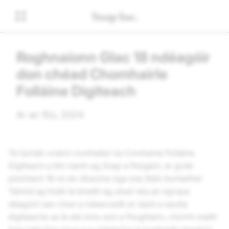
Roghnaíonn Glac 18 ndéagóir
don chéad Chomhairle
Folláine Digiteach
Ar an 15ú, 2024
Tá lúcháir orainn comhaltaí na Comhairle Folláine
Digiteach a bhí riamh ag Snap a fhógairt, ár gclár
píolótach 18 mí do dhaoine óga sna Stáit Aontaithe!
Táimid ag tnúth le bheith ag obair leis an ngrúpa
déagóirí seo chun a ndearcadh ar staid a saolta
digiteacha sa lá atá inniu ann a fhoghlaim, chomh maith