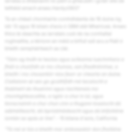
iarratas a dhéanamh nó páirt a ghlacadh i gcláir eile dá
leithéid amach anseo.Hardyz5837
Tá an chéad chomhairle comhdhéanta de 18 duine óg
idir 13 agus 16 bliain d’aois ó GBM stát Mheiriceá. Anseo
thíos tá sleachta as iarratais cuid de na comhaltaí
roghnaithe, a léiríonn an méid a bhfuil súil acu a fháil ó
bheith rannpháirteach sa clár.
“Táim ag tnúth le heolas agus scileanna luachmhara a
fháil a chuirfidh ar mo chumas, san fhadtréimhse, a
bheith i mo chosantóir níos fearr ar chearta an duine.
Ciallaíonn sé seo go gcaithfidh mé tacaíocht a
thabhairt do thuairimí agus riachtanais mo
chomhghleacaithe, a nglór a chur in iúl, agus
tionscnaimh a chur chun cinn a thugann tosaíocht dá
sábháilteacht, dá bpríobháideacht agus dá bhfolláine
iomlán sa spás ar líne”.
- 15 bliana d'aois, California
“Tá mé ar bís a bheith mar ambasadóir don fholláine