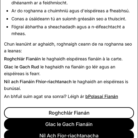
gníomhach agus caidreamh gníomhach agus sinn ag
dhéanamh ar a feidhmíocht.
leanúint ar aghaidh ag tógáil caidreamh táirgiúil le
Ar do roghanna a chuimhniú agus d'eispéireas a fheabhsú.
húdaráis forghníomhaithe an dlí ar fud an domhain chun
Conas a úsáideann tú an suíomh gréasáin seo a thuiscint.
ár gcumann a chosaint.
Fógraí ábhartha a sheachadadh agus a n-éifeachtacht a
mheas.
– Rachel Hochhauser, Ceannaire Gníomhaíochtaí
Chun leanúint ar aghaidh, roghnaigh ceann de na roghanna seo
Oibreála Sábháilteachta
a leanas:
Roghchlár Fianáin
le haghaidh eispéireas fianáin à la carte.
Ar ais chuig Nuacht
Glac le Gach Rud
le haghaidh na fianáin go léir agus an
eispéireas is fearr.
Níl ach Fianáin Fhíor-riachtanach
le haghaidh an eispéireas is
bunúsaí.
An bhfuil suim agat sna sonraí? Léigh ár
bPolasaí Fianán
Roghchlár Fianán
Glac le Gach Fianáin
Níl Ach Fíor-riachtanacha