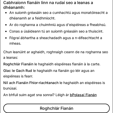
Cabhraíonn fianáin linn na rudaí seo a leanas a
de thuismitheoirí nach raibh siad cinnte conas a
dhéanamh:
ngníomhaíochtaí ar líne a bpáistí a monatóireacht go
An suíomh gréasáin seo a cumhachtú agus monatóireacht a
héifeachtach.
dhéanamh ar a feidhmíocht.
Ar do roghanna a chuimhniú agus d'eispéireas a fheabhsú.
Conas a úsáideann tú an suíomh gréasáin seo a thuiscint.
Léigh an treoir SnapSavvy
Fógraí ábhartha a sheachadadh agus a n-éifeachtacht a
agus ceann chuig ár micreashuíomh
mheas.
parents.snapchat.com
chun tuilleadh treorach agus
Chun leanúint ar aghaidh, roghnaigh ceann de na roghanna seo
acmhainní a fháil do thuismitheoirí.
a leanas:
Roghchlár Fianáin
le haghaidh eispéireas fianáin à la carte.
Ar ais chuig Nuacht
Glac le Gach Rud
le haghaidh na fianáin go léir agus an
eispéireas is fearr.
Níl ach Fianáin Fhíor-riachtanach
le haghaidh an eispéireas is
bunúsaí.
An bhfuil suim agat sna sonraí? Léigh ár
bPolasaí Fianán
Roghchlár Fianán