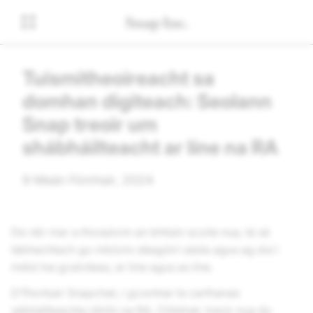
Tuismitheoireacht sa
domhan digiteach: Seolann
Snap treoir um
shábháilteacht ar líne na RA
9 Meán Fómhair, 2024
De réir mar a thosaíonn an bhliain scoile nua, tá sé
tábhachtach go mbíonn déagóirí sásta agus ag dul i
méid ina gcairdeas, ar líne agus as líne.
D’fhorbair Snapchat, i gcomhar le carthanas
sábháilteachta idirlín na RA, Childnet, treoir nua do