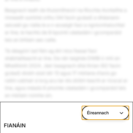
Beagnach leath de thuismitheoirí na Ríochta Aontaithe a
rinneadh suirbhé orthu (44 faoin gcéad) a dhéanann
seiceáil go rialta le a n-aosaigh faoi a ngníomhaíochtaí
ar líne, le hachtú de 8 bpointí céatadáin i gcomparáid
leis an bhliain seo caite.
Tá déagóirí iad féin ag éirí níos feasaí faoi
shábháilteacht ar líne. De réir taighde DWBI ó mhí an
Mheithimh 2024 , deir beagnach dhá thrian (62 faoin
gcéad) díobh siúd idir 13 agus 17 mbliana d’aois go
raibh cabhair á lorg acu tar éis dóibh teacht ar rioscaí ar
líne, agus méadú 6 phointe céatadáin i gcomparáid leis
an mbliain roimhe sin.
Mar sin féin, chuir an taighde béim freisin ar threoir
Éireannach
imníoch: tá aosaigh níos lú seans ann tuairisciú rioscaí
ar líne níos tromchúisí do na tuismitheoirí.
FIANÁIN
Chomh maith leis sin, admhaigh thart ar 21 faoin gcéad