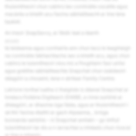
thuismitheoirí chun cabhrú leo comhráite oscailte agus
macánta a bheith acu faoina sábháilteacht ar líne lena
bpáistí.
An treoir SnapSavvy, ar féidir leat a léamh
anseo
tá leideanna agus comhairle ann chun tacú le teaghlaigh
na comhráite tábhachtacha seo a bheith acu, agus chun
cabhrú le tuismitheoirí níos mó a fhoghlaim faoi uirlisí
agus gnéithe sábháilteachta Snapchat chun úsáideoirí
déagóirí a chosaint, lena n-áirítear Family Centre.
Léiríonn torthaí luatha ó thaighde is déanaí Snapchat ar
Innéacs Folláine Digiteach (DWBI), a rinne suirbhé ar
dhéagóirí, ar dhaoine óga fásta, agus ar thuismitheoirí i
sé thír faoina dtaithí ar gach Aipeanna, , bróga
bonnarda seirbhís – ní Snapchat amháin – go bhfuil
tuismitheoirí tar éis a n-iarrachtaí a mhéadú chun rioscaí
ar líne a mhaolú.