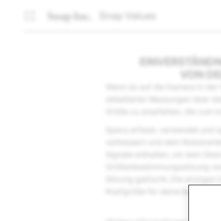
Snap Values
EINVERSTÄNDN
VON DE
Wenn du auf die Kamera in der 
detaillierter Messungen über d
Größe zu empfehlen, die zum k
Specs erfasst, verwendet und s
verbessern und dein Nutzererle
Signale enthalten, um dein Ge
Größenbestimmungssitzung ver
Sitzung gelöscht. Die einzigen
Kopfgröße für deine Bestellung