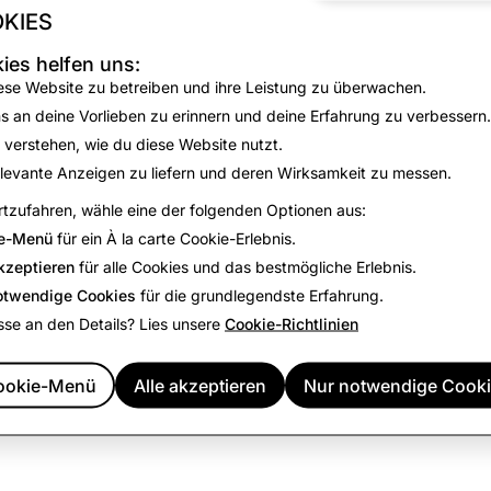
e wir personenbezogene Informationen verarbeiten und welch
KIES
ungen.
ies helfen uns:
deine Daten wie hier beschrieben verwendet werden, oder w
ese Website zu betreiben und ihre Leistung zu überwachen.
schutzpraktiken hast, kannst du uns
hier
kontaktieren.
s an deine Vorlieben zu erinnern und deine Erfahrung zu verbessern.
Kamera „Erlauben“ auswählst, bestätigst du, dass du der Erf
 verstehen, wie du diese Website nutzt.
einer Daten für die oben beschriebenen Zwecke und Dauer 
levante Anzeigen zu liefern und deren Wirksamkeit zu messen.
tzufahren, wähle eine der folgenden Optionen aus:
e-Menü
für ein À la carte Cookie-Erlebnis.
kzeptieren
für alle Cookies und das bestmögliche Erlebnis.
otwendige Cookies
für die grundlegendste Erfahrung.
sse an den Details? Lies unsere
Cookie-Richtlinien
ookie-Menü
Alle akzeptieren
Nur notwendige Cook