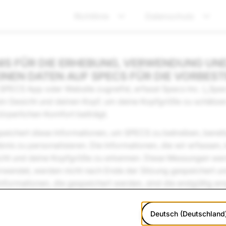
Richtlinie
Datenschutz
IS FÜR DIE ERHEBUNG, VERWENDUNG UN
INEN DATEN AUF SPECS FÜR DIE VORBES
SPECS App oder Website zugreifst, erfasst Specs Inc. („Specs
ein Gesicht und deinen Kopf, um deine Kopfgröße zu schätz
örperlichen Komfort beiträgt.
peichert diese Informationen, um SPECS zu betreiben, bereit
bnis zu personalisieren. Die Informationen, die wir erfassen
sicht und deine Kopfgröße zu erkennen. Diese Messungen we
wendet, werden nicht nach Ende der Sitzung gespeichert u
 Informationen, die gespeichert werden, sind die endgültig 
.
Deutsch (Deutschland