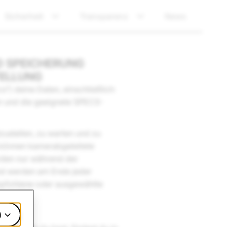
Sicherheit
Transparenz
News
D SPEICHERUNG
TELLUNG
“) deine Daten, einschließlich
en und die geeignete SPECS-
zustellen, zu warten und zu
, können kamerabgeleitete
rden nur während der
nd werden am Ende jeder
empfohlene oder ausgewählte
)