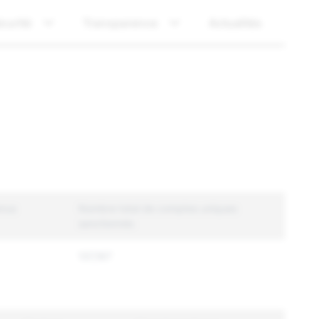
curité
Transparence
Actualités
enus
Nombre total de comptes uniques
sanctionnés
137,167