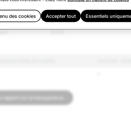
handises
7,639
nu des cookies
Accepter tout
Essentiels uniquem
s
neux
16,479
ressions totales de comptes
Terrorisme : Nom
0
u rapport sur la transparence