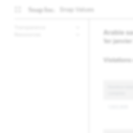
Snap Values
Transparence
Arabie s
Ressources
1er janvie
Violations
Nombre total
comptes
1,522,926