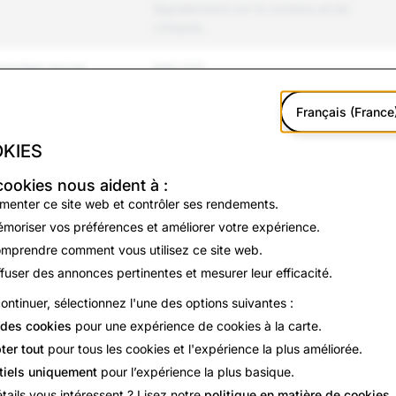
Signalements sur le contenu et les
comptes
ractère sexuel
643,233
et intimidation
611,381
Français (France
KIES
violence
68,314
cookies nous aident à :
n et suicide
13,733
imenter ce site web et contrôler ses rendements.
moriser vos préférences et améliorer votre expérience.
rmations
44,313
mprendre comment vous utilisez ce site web.
&#39;identité
38,728
ffuser des annonces pertinentes et mesurer leur efficacité.
ontinuer, sélectionnez l'une des options suivantes :
57,498
des cookies
pour une expérience de cookies à la carte.
ter tout
pour tous les cookies et l'expérience la plus améliorée.
11,797
tiels uniquement
pour l’expérience la plus basique.
9,811
tails vous intéressent ? Lisez notre
politique en matière de cookies