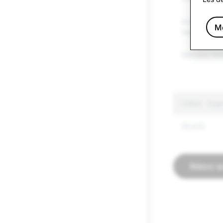
Autres marc
Me
réglementée
Discours hai
CSEAI : Supp
35,625
Retour a