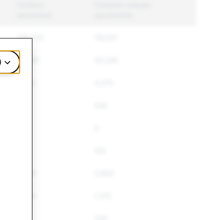
Contenu
Comptes uniques
sanctionné
sanctionnés
219,925
115,531
28,891
20,245
)
5,672
4,375
621
528
0
0
102
102
3,259
2,820
1,649
1,313
640
335