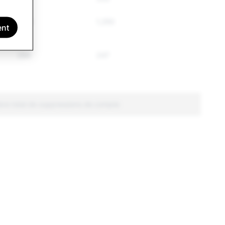
1,715
1,350
ent
294
247
bre total de suppressions de compte