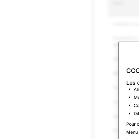
Motif
Contenu à ca
Exploitation 
d&#39;enfan
Harcèlement 
COO
Menaces et 
Les 
Automutilatio
Al
Mé
Usurpation d
Co
Di
Spam
Pour c
Drogues
Menu 