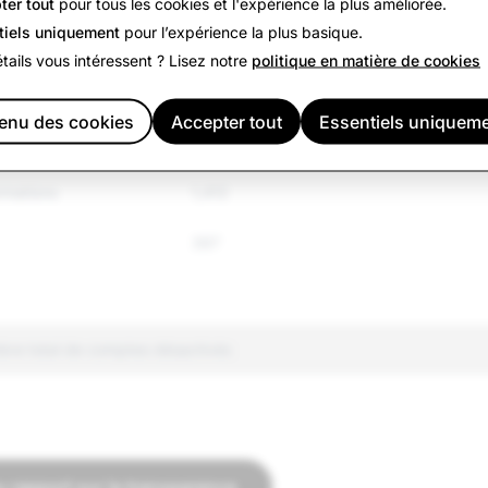
ter tout
pour tous les cookies et l'expérience la plus améliorée.
handises
2,382
tiels uniquement
pour l’expérience la plus basique.
s
tails vous intéressent ? Lisez notre
politique en matière de cookies
neux
2,996
nu des cookies
Accepter tout
Essentiels uniquem
t extrémisme violent
699
rmations
1,412
397
bre total de comptes désactivés
u rapport sur la transparence