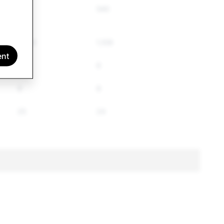
655
540
1,290
1,109
ent
6
6
8
8
25
24