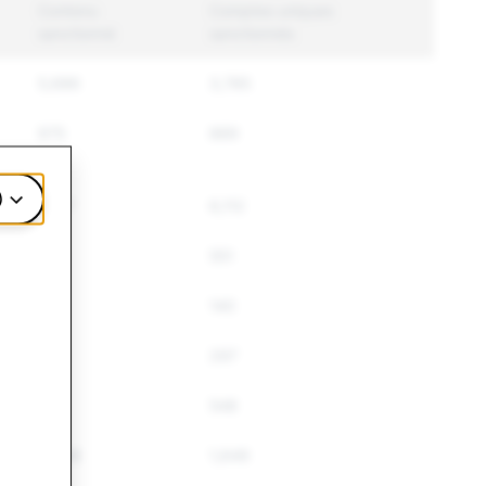
Contenu
Comptes uniques
sanctionné
sanctionnés
5,686
3,785
975
889
)
7,317
6,112
654
551
146
140
304
297
675
548
2,236
1,649