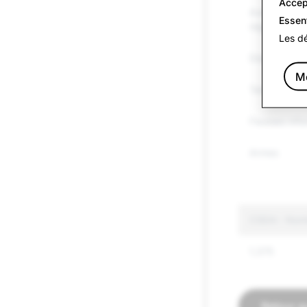
Accep
Autres marc
Essen
réglementée
Les dé
Discours hai
Me
Terrorisme e
Fausses info
Armes
CSEAI : Nom
1,375
Retour a