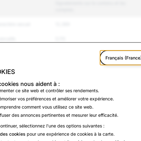
Signalements sur le contenu et les
comptes
ractère sexuel
12,389
sexuelle
5,110
ts
Français (France
et intimidation
44,953
KIES
violence
4,182
cookies nous aident à :
n et suicide
919
imenter ce site web et contrôler ses rendements.
moriser vos préférences et améliorer votre expérience.
&#39;identité
2,667
mprendre comment vous utilisez ce site web.
ffuser des annonces pertinentes et mesurer leur efficacité.
3,029
ontinuer, sélectionnez l'une des options suivantes :
3,322
des cookies
pour une expérience de cookies à la carte.