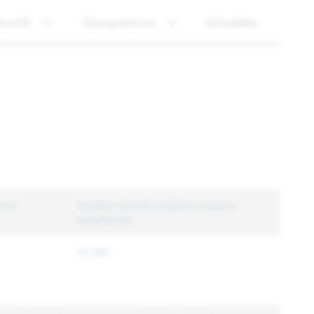
curité
Transparence
Actualités
enus
Nombre total de comptes uniques
sanctionnés
14,399