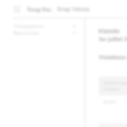
Snap Values
Transparence
Irlande
Ressources
1er juille
Violations
Nombre total
comptes
84,457