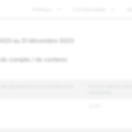
Politique
Confidentialité
Sé
t 2023 au 31 décembre 2023
 de compte / de contenu
 de signalements sur le contenu et les
Nombre total de cont
sanctionnés
19,977