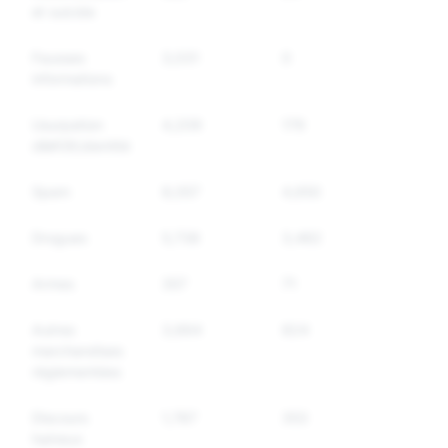
et suicide
Fausses
3,031
0
0
informations
Usurpation
4,209
179
177
d&#39;identité
Spam
8,057
4,650
3,731
Drogues
5,738
3,482
2,287
Armes
357
71
56
Autres
3,664
824
641
marchandises
réglementées
Discours
1,787
353
320
haineux