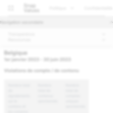
Snap
Politique
Confidentialité
Values
Navigation secondaire
Transparence
Ressources
Belgique
1er janvier 2023 - 30 juin 2023
Violations de compte / de contenu
Nombre total
Nombre
Nombre
de
total de
total de
signalements
contenus
comptes
sur le
sanctionnés
uniques
contenu et
sanctionnés
les comptes