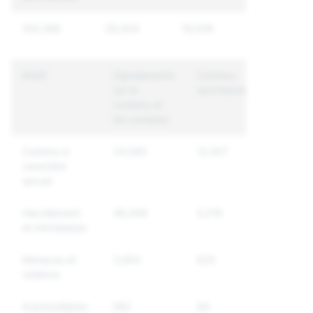
104,368
28,004
19,006
Motif
Signalements
Contenu
Comptes
sur le
sanctionné
uniques
contenu et
sanction
les comptes
Contenu à
24,540
12,507
7,970
caractère
sexuel
Harcèlement
48,449
5,219
4,517
et intimidation
Menaces et
3,954
625
492
violence
Automutilation
582
94
91