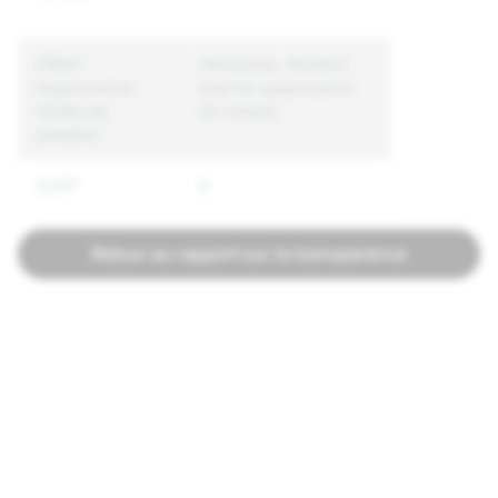
CSEAI :
Terrorisme : Nombre
Suppressions
total de suppressions
totales de
de compte
comptes
2,057
0
Retour au rapport sur la transparence