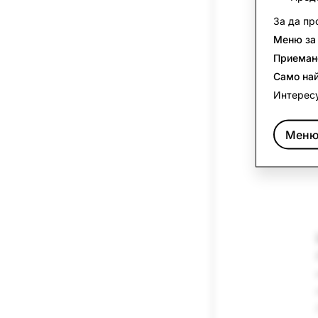
За да пр
Меню за
Приеман
Само на
Интересу
Меню