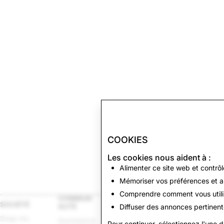
COOKIES
Les cookies nous aident à :
Alimenter ce site web et contrô
Mémoriser vos préférences et a
Comprendre comment vous utilis
COMMUN
PUBLICIT
JURIDIQU
SOCIÉTÉ
AUTÉ
É
Diffuser des annonces pertinente
E
Snap Inc.
Assistance 
Publicités 
Autres 
Pour continuer, sélectionnez l'une d